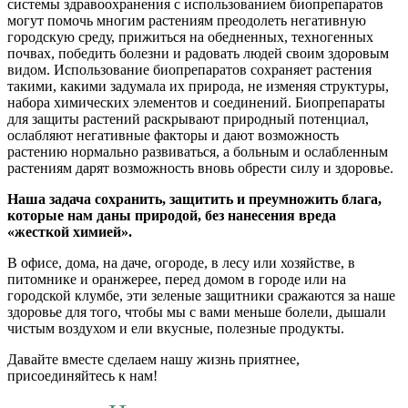
системы здравоохранения с использованием биопрепаратов
могут помочь многим растениям преодолеть негативную
городскую среду, прижиться на обедненных, техногенных
почвах, победить болезни и радовать людей своим здоровым
видом. Использование биопрепаратов сохраняет растения
такими, какими задумала их природа, не изменяя структуры,
набора химических элементов и соединений. Биопрепараты
для защиты растений раскрывают природный потенциал,
ослабляют негативные факторы и дают возможность
растению нормально развиваться, а больным и ослабленным
растениям дарят возможность вновь обрести силу и здоровье.
Наша задача сохранить, защитить и преумножить блага,
которые нам даны природой, без нанесения вреда
«жесткой химией».
В офисе, дома, на даче, огороде, в лесу или хозяйстве, в
питомнике и оранжерее, перед домом в городе или на
городской клумбе, эти зеленые защитники сражаются за наше
здоровье для того, чтобы мы с вами меньше болели, дышали
чистым воздухом и ели вкусные, полезные продукты.
Давайте вместе сделаем нашу жизнь приятнее,
присоединяйтесь к нам!