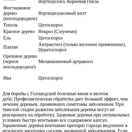
Вертициллез, Корневая гниль
Фисташковое
дерево
Вертициллиозный вилт
(неплодородное)
Тополь
Цитоспороз
Красное дерево
Некроз (Coryneum)
Ель
Цитоспороз
Антрактноз (только весеннее применение),
Платан
Цератоспороз
Ореховое дерево
(черное
Меланкониевый артракноз
неплодородное)
Ива
Цитоспороз
Для борьбы с Голландской болезнью вязов и вилтом
дуба: Профилактическая обработка дает больший эффект, чем
лечение деревьев, проявивших симптомы заболевания. При
тяжелой стадии развития заболевания деревья могут не
реагировать на обработку. Здоровые деревья при оптимальных
условиях быстро впитываю все содержимое капсул.
Зараженные деревья впитываю препарат гораздо медленнее в
результате закупорки сосудов, вызванной заболеванием. Если