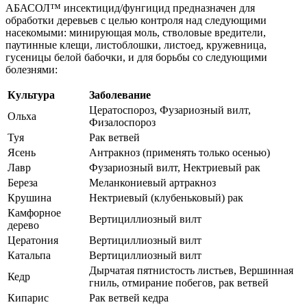
АБАСОЛ™ инсектицид/фунгицид предназначен для
обработки деревьев с целью контроля над следующими
насекомыми: минирующая моль, стволовые вредители,
паутинные клещи, листоблошки, листоед, кружевница,
гусеницы белой бабочки, и для борьбы со следующими
болезнями:
Культура
Заболевание
Цератоспороз, Фузариозный вилт,
Ольха
Физалоспороз
Туя
Рак ветвей
Ясень
Антракноз (применять только осенью)
Лавр
Фузариозный вилт, Нектриевый рак
Береза
Меланкониевый артракноз
Крушина
Нектриевый (клубеньковый) рак
Камфорное
Вертициллиозный вилт
дерево
Цератония
Вертициллиозный вилт
Катальпа
Вертициллиозный вилт
Дырчатая пятнистость листьев, Вершинная
Кедр
гниль, отмирание побегов, рак ветвей
Кипарис
Рак ветвей кедра