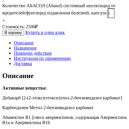
-
Количество АБАСОЛ (Abasol) системный инсектицид от
вредителей/фунгицид подавления болезней, капсула
+
Стоимость:
2500
₽
Купить в один клик
В корзину
Описание
Назначение
Принцип действия
Инструкция по применению
Доставка
Описание
Активные вещества:
Дебакарб [2-(2-этоксиэтокси)этил-2-бензимидазол карбамат]
Карбендазим Метил 2-бензимидазол карбамат
Абамектин B1 [смесь авермектинов, содержащая Авермектина
B1a и Авермектина B1b