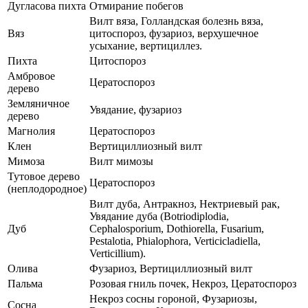
Дугласова пихта
Отмирание побегов
Вилт вяза, Голландская болезнь вяза,
Вяз
цитоспороз, фузариоз, верхушечное
усыхание, вертициллез.
Пихта
Цитоспороз
Амбровое
Цератоспороз
дерево
Земляничное
Увядание, фузариоз
дерево
Магнолия
Цератоспороз
Клен
Вертициллиозный вилт
Мимоза
Вилт мимозы
Тутовое дерево
Цератоспороз
(неплодородное)
Вилт дуба, Антракноз, Нектриевый рак,
Увядание дуба (Botriodiplodia,
Дуб
Cephalosporium, Dothiorella, Fusarium,
Pestalotia, Phialophora, Verticicladiella,
Verticillium).
Олива
Фузариоз, Вертициллиозный вилт
Пальма
Розовая гниль почек, Некроз, Цератоспороз
Некроз сосны гороной, Фузариозы,
Сосна