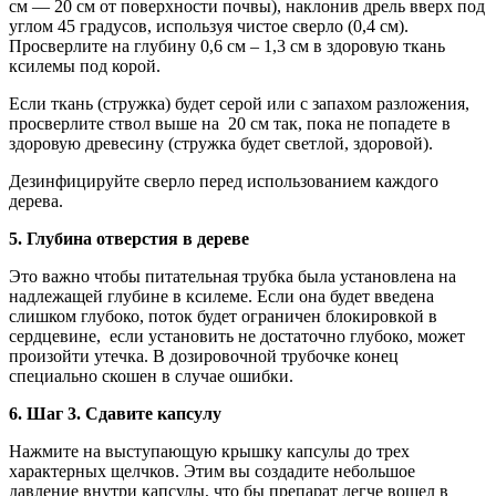
см — 20 см от поверхности почвы), наклонив дрель вверх под
углом 45 градусов, используя чистое сверло (0,4 см).
Просверлите на глубину 0,6 см – 1,3 см в здоровую ткань
ксилемы под корой.
Если ткань (стружка) будет серой или с запахом разложения,
просверлите ствол выше на 20 см так, пока не попадете в
здоровую древесину (стружка будет светлой, здоровой).
Дезинфицируйте сверло перед использованием каждого
дерева.
5. Глубина отверстия в дереве
Это важно чтобы питательная трубка была установлена на
надлежащей глубине в ксилеме. Если она будет введена
слишком глубоко, поток будет ограничен блокировкой в
сердцевине, если установить не достаточно глубоко, может
произойти утечка. В дозировочной трубочке конец
специально скошен в случае ошибки.
6. Шаг 3. Сдавите капсулу
Нажмите на выступающую крышку капсулы до трех
характерных щелчков. Этим вы создадите небольшое
давление внутри капсулы, что бы препарат легче вошел в