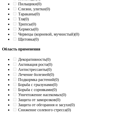
Пильщики
(0)
Слизни, улитки
(0)
Тараканы
(0)
Тля
(0)
Трипсы
(0)
Хермесы
(0)
Червецы (корневой, мучнистый)
(0)
Щитовка
(0)
Область применения
Декоративность
(0)
Активация роста
(0)
Антистрессанты
(0)
Лечение болезней
(0)
Подкормка растений
(0)
Борьба с грызунами
(0)
Борьба с сорняками
(0)
Уничтожение насекомых
(0)
Защита от заморозков
(0)
Защита от обгорания и засухи
(0)
Снижение солевого стресса
(0)