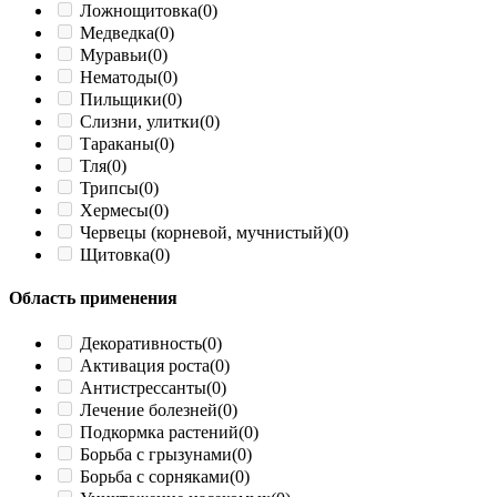
Ложнощитовка
(0)
Медведка
(0)
Муравьи
(0)
Нематоды
(0)
Пильщики
(0)
Слизни, улитки
(0)
Тараканы
(0)
Тля
(0)
Трипсы
(0)
Хермесы
(0)
Червецы (корневой, мучнистый)
(0)
Щитовка
(0)
Область применения
Декоративность
(0)
Активация роста
(0)
Антистрессанты
(0)
Лечение болезней
(0)
Подкормка растений
(0)
Борьба с грызунами
(0)
Борьба с сорняками
(0)