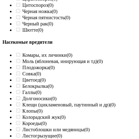
Цитоспороз
(0)
Черная ножка
(0)
Черная пятнистость
(0)
Черный рак
(0)
Шютте
(0)
Насекомые вредители
Комары, их личинки
(0)
Моль (яблоневая, инирующая и тд)
(0)
Плодожорка
(0)
Совка
(0)
Цветоед
(0)
Белокрылка
(0)
Галлы
(0)
Долгоносики
(0)
Клещи (цикламеновый, паутинный и др)
(0)
Клопы
(0)
Колорадский жук
(0)
Короеды
(0)
Листоблошки или медяницы
(0)
Листогрызущие
(0)