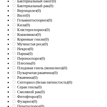
Бактериальный ожог
(0)
Бактериальный рак
(0)
Вертицилез
(0)
Вилт
(0)
Гельминтоспориоз
(0)
Кила
(0)
Клястероспориоз
(0)
Коккомикоз
(0)
Корневые гнили
(0)
Мучнистая роса
(0)
Некроз
(0)
Парша
(0)
Пероноспороз
(0)
Плесень
(0)
Плодовая гниль (монилиоз)
(0)
Пузырчатая ржавчина
(0)
Ржавчина
(0)
Септориоз (белая пятнистость)
(0)
Серая гниль
(0)
Смоляной рак
(0)
Фитофтороз
(0)
Фузариоз
(0)
Цератоспороз
(0)