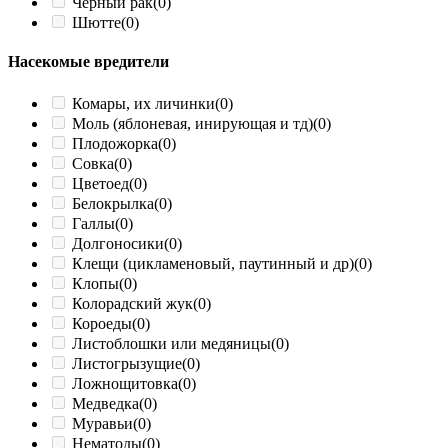
Черный рак
(0)
Шютте
(0)
Насекомые вредители
Комары, их личинки
(0)
Моль (яблоневая, инирующая и тд)
(0)
Плодожорка
(0)
Совка
(0)
Цветоед
(0)
Белокрылка
(0)
Галлы
(0)
Долгоносики
(0)
Клещи (цикламеновый, паутинный и др)
(0)
Клопы
(0)
Колорадский жук
(0)
Короеды
(0)
Листоблошки или медяницы
(0)
Листогрызущие
(0)
Ложнощитовка
(0)
Медведка
(0)
Муравьи
(0)
Нематоды
(0)