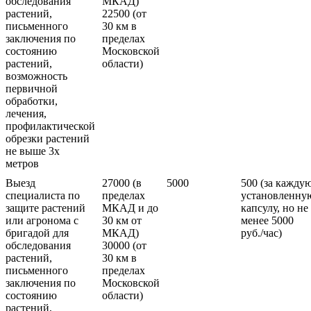
обследования
МКАД)
растений,
22500 (от
письменного
30 км в
заключения по
пределах
состоянию
Московской
растений,
области)
возможность
первичной
обработки,
лечения,
профилактической
обрезки растений
не выше 3х
метров
Выезд
27000 (в
5000
500 (за кажду
специалиста по
пределах
установленну
защите растений
МКАД и до
капсулу, но не
или агронома с
30 км от
менее 5000
бригадой для
МКАД)
руб./час)
обследования
30000 (от
растений,
30 км в
письменного
пределах
заключения по
Московской
состоянию
области)
растений,