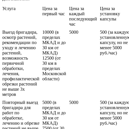
Услуга
Цена за
Цена за
Цена за
первый час
каждый
установку
последующий
капсулы
час
Выезд бригадира,
10000 (в
5000
500 (за кажду
осмотр растений,
пределах
установленну
рекомендации по
МКАД и до
капсулу, но не
уходу и лечению
30 км от
менее 5000
растений,
МКАД)
руб./час)
возможность
12500 (от
первичной
30 км в
обработки,
пределах
лечения,
Московской
профилактической
области)
обрезки растений
не выше 3х
метров
Повторный выезд
5000 (в
5000
500 (за кажду
бригадира для
пределах
установленну
работ по
МКАД и до
капсулу, но не
обработке,
30 км от
менее 5000
лечению и обрезке
МКАД)
руб./час)
растений не выше
7500 (от 30