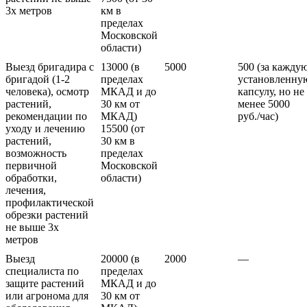
3х метров
км в
пределах
Московской
области)
Выезд бригадира с
13000 (в
5000
500 (за кажду
бригадой (1-2
пределах
установленну
человека), осмотр
МКАД и до
капсулу, но не
растений,
30 км от
менее 5000
рекомендации по
МКАД)
руб./час)
уходу и лечению
15500 (от
растений,
30 км в
возможность
пределах
первичной
Московской
обработки,
области)
лечения,
профилактической
обрезки растений
не выше 3х
метров
Выезд
20000 (в
2000
—
специалиста по
пределах
защите растений
МКАД и до
или агронома для
30 км от