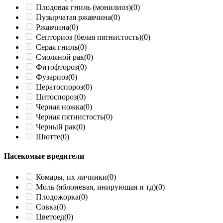
Плодовая гниль (монилиоз)
(0)
Пузырчатая ржавчина
(0)
Ржавчина
(0)
Септориоз (белая пятнистость)
(0)
Серая гниль
(0)
Смоляной рак
(0)
Фитофтороз
(0)
Фузариоз
(0)
Цератоспороз
(0)
Цитоспороз
(0)
Черная ножка
(0)
Черная пятнистость
(0)
Черный рак
(0)
Шютте
(0)
Насекомые вредители
Комары, их личинки
(0)
Моль (яблоневая, инирующая и тд)
(0)
Плодожорка
(0)
Совка
(0)
Цветоед
(0)