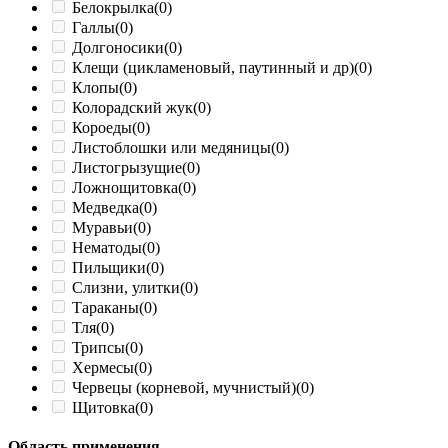
Белокрылка
(0)
Галлы
(0)
Долгоносики
(0)
Клещи (цикламеновый, паутинный и др)
(0)
Клопы
(0)
Колорадский жук
(0)
Короеды
(0)
Листоблошки или медяницы
(0)
Листогрызущие
(0)
Ложнощитовка
(0)
Медведка
(0)
Муравьи
(0)
Нематоды
(0)
Пильщики
(0)
Слизни, улитки
(0)
Тараканы
(0)
Тля
(0)
Трипсы
(0)
Хермесы
(0)
Червецы (корневой, мучнистый)
(0)
Щитовка
(0)
Область применения