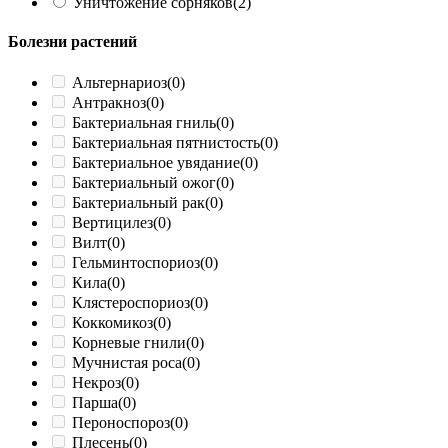
Уничтожение сорняков
(2)
Болезни растений
Альтернариоз
(0)
Антракноз
(0)
Бактериальная гниль
(0)
Бактериальная пятнистость
(0)
Бактериальное увядание
(0)
Бактериальный ожог
(0)
Бактериальный рак
(0)
Вертицилез
(0)
Вилт
(0)
Гельминтоспориоз
(0)
Кила
(0)
Клястероспориоз
(0)
Коккомикоз
(0)
Корневые гнили
(0)
Мучнистая роса
(0)
Некроз
(0)
Парша
(0)
Пероноспороз
(0)
Плесень
(0)