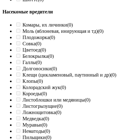
Насекомые вредители
Комары, их личинки
(0)
Моль (яблоневая, инирующая и тд)
(0)
Плодожорка
(0)
Совка
(0)
Цветоед
(0)
Белокрылка
(0)
Галлы
(0)
Долгоносики
(0)
Клещи (цикламеновый, паутинный и др)
(0)
Клопы
(0)
Колорадский жук
(0)
Короеды
(0)
Листоблошки или медяницы
(0)
Листогрызущие
(0)
Ложнощитовка
(0)
Медведка
(0)
Муравьи
(0)
Нематоды
(0)
Пильщики
(0)