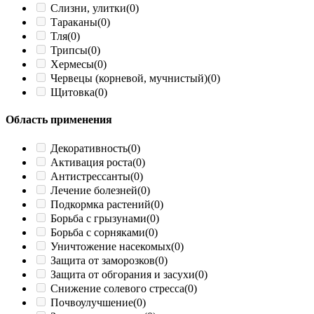
Слизни, улитки
(0)
Тараканы
(0)
Тля
(0)
Трипсы
(0)
Хермесы
(0)
Червецы (корневой, мучнистый)
(0)
Щитовка
(0)
Область применения
Декоративность
(0)
Активация роста
(0)
Антистрессанты
(0)
Лечение болезней
(0)
Подкормка растений
(0)
Борьба с грызунами
(0)
Борьба с сорняками
(0)
Уничтожение насекомых
(0)
Защита от заморозков
(0)
Защита от обгорания и засухи
(0)
Снижение солевого стресса
(0)
Почвоулучшение
(0)