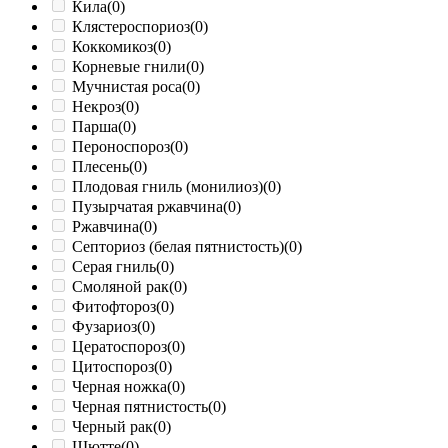
Кила
(0)
Клястероспориоз
(0)
Коккомикоз
(0)
Корневые гнили
(0)
Мучнистая роса
(0)
Некроз
(0)
Парша
(0)
Пероноспороз
(0)
Плесень
(0)
Плодовая гниль (монилиоз)
(0)
Пузырчатая ржавчина
(0)
Ржавчина
(0)
Септориоз (белая пятнистость)
(0)
Серая гниль
(0)
Смоляной рак
(0)
Фитофтороз
(0)
Фузариоз
(0)
Цератоспороз
(0)
Цитоспороз
(0)
Черная ножка
(0)
Черная пятнистость
(0)
Черный рак
(0)
Шютте
(0)