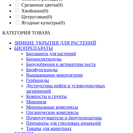
Срезанные цветы
(0)
Хвойники
(0)
Цитрусовые
(0)
Ягодные культуры
(0)
КАТЕГОРИЯ ТОВАРА
ЗИМНИЕ УКРЫТИЯ ДЛЯ РАСТЕНИЙ
БИОПРЕПАРАТЫ
Биозащита для растений
Биоинсектициды
Биоудобрения и активаторы роста
Биофунгициды
Выращивание микрозелени
Гербициды
Деструкторы нефти и углеводородных
загрязнений
Компосты и грунты
Микориза
Минеральные комплексы
Органические комплексы
Почвоулучшители и биоутилизаторы
Препараты для стволовых инъекций
Товары для животных