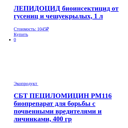
ЛЕПИДОЦИД биоинсектицид от
гусениц и чешуекрылых, 1 л
Стоимость:
1045
₽
Купить
0
Экопродукт
СБТ ПЕЦИЛОМИЦИН РМ116
биопрепарат для борьбы с
почвенными вредителями и
личинками, 400 гр