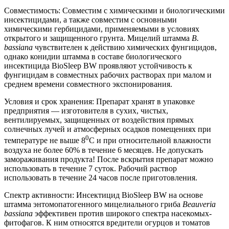
Совместимость: Совместим с химическими и биологическими
инсектицидами, а также совместим с основными
химическими гербицидами, применяемыми в условиях
открытого и защищенного грунта. Мицелий штамма
B.
bassiana
чувствителен к действию химических фунгицидов,
однако конидии штамма в составе биологического
инсектицида BioSleep BW проявляют устойчивость к
фунгицидам в совместных рабочих растворах при малом и
среднем времени совместного экспонирования.
Условия и срок хранения: Препарат хранят в упаковке
предприятия — изготовителя в сухих, чистых,
вентилируемых, защищенных от воздействия прямых
солнечных лучей и атмосферных осадков помещениях при
0
температуре не выше 8
С и при относительной влажности
воздуха не более 60% в течение 6 месяцев. Не допускать
замораживания продукта! После вскрытия препарат можно
использовать в течение 7 суток. Рабочий раствор
использовать в течение 24 часов после приготовления.
Спектр активности: Инсектицид BioSleep BW на основе
штамма энтомопатогенного мицелиального гриба
Beauveria
bassiana
эффективен против широкого спектра насекомых-
фитофагов. К ним относятся вредители огурцов и томатов