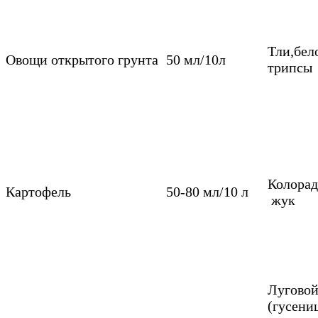
Тли,бел
Овощи открытого грунта
50 мл/10л
трипсы
Колора
Картофель
50-80 мл/10 л
жук
Лугово
(гусени