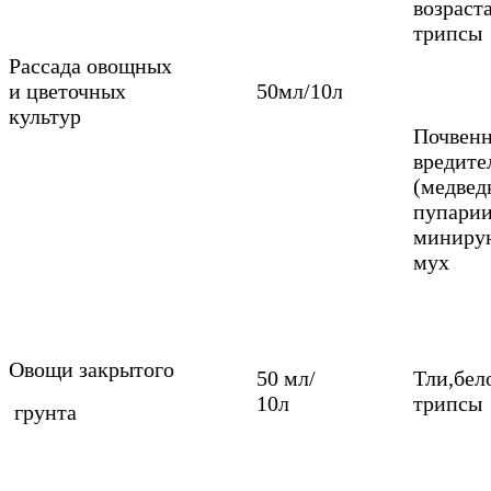
возраста
трипсы
Рассада овощных
и цветочных
50мл/10л
культур
Почвен
вредите
(медвед
пупари
минир
мух
Овощи закрытого
50 мл/
Тли,бел
10л
трипсы
грунта