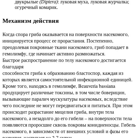
двукрылые
(Diptera)
: луковая муха, луковая журчалка;
огуречный комарик.
Механизм действия
Когда спора гриба оказывается на поверхности насекомого,
инициируется процесс ее прорастания. Постепенно,
преодолевая покровные ткани насекомого, гриб попадает в
гемолимфу, где начинает активно размножаться.
Быстрое распространение по телу насекомого достигается
благодаря
способности гриба к образованию бластоспор, каждая из
которых является самостоятельной инфекционной единицей.
Кроме того, находясь в гемолимфе, Beauveria bassiana
продуцирует различные токсины, в том числе боверицин,
вызывающие паралич мускулатуры насекомых, вследствие
чего последние не могут передвигаться и питаться. При этом
происходит разрастание мицелия гриба, внутри тела
насекомого, а незадолго до его гибели – на поверхности тела
появляются проросшие сквозь покровы конидиеносцы. Гибель
насекомого, в зависимости от внешних условий и фазы его
развития, наступает на 2-7 сутки.