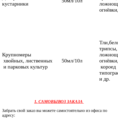
50мл/10л
кустарники
ложнощ
огнёвки,
Тли,бел
трипсы,
Крупномеры
ложнощ
хвойных, лиственных
50мл/10л
огнёвки
и парковых культур
короед
типогра
и др.
1. САМОВЫВОЗ ЗАКАЗА
Забрать свой заказ вы можете самостоятельно из офиса по
адресу: