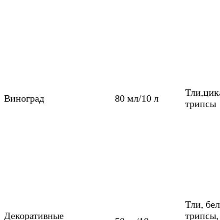
Тли,цик
Виноград
80 мл/10 л
трипсы
Тли, бе
Декоративные
трипсы