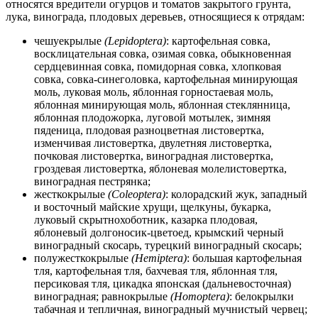
относятся вредители огурцов и томатов закрытого грунта,
лука, винограда, плодовых деревьев, относящиеся к отрядам:
чешуекрылые
(Lepidoptera)
: картофельная совка,
восклицательная совка, озимая совка, обыкновенная
сердцевинная совка, помидорная совка, хлопковая
совка, совка-синеголовка, картофельная минирующая
моль, луковая моль, яблонная горностаевая моль,
яблонная минирующая моль, яблонная стеклянница,
яблонная плодожорка, луговой мотылек, зимняя
пяденица, плодовая разноцветная листовертка,
изменчивая листовертка, двулетняя листовертка,
почковая листовертка, виноградная листовертка,
гроздевая листовертка, яблоневая молелистовертка,
виноградная пестрянка;
жесткокрылые
(Coleoptera)
: колорадский жук, западный
и восточный майские хрущи, щелкуны, букарка,
луковый скрытнохоботник, казарка плодовая,
яблоневый долгоносик-цветоед, крымский черный
виноградный скосарь, турецкий виноградный скосарь;
полужесткокрылые
(Hemiptera)
: большая картофельная
тля, картофельная тля, бахчевая тля, яблонная тля,
персиковая тля, цикадка японская (дальневосточная)
виноградная; равнокрылые
(Homoptera)
: белокрылки
табачная и тепличная, виноградный мучнистый червец;