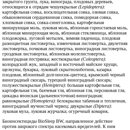
закрытого грунта, лука, винограда, плодовых деревьев,
относящиеся к отрядам чешуекрылые
(Lepidoptera)
:
картофельная совка, восклицательная совка, озимая совка,
обыкновенная сердцевинная совка, помидорная совка,
хлопковая совка, совка-синеголовка, картофельная
минирующая моль, луковая моль, яблонная горностаевая моль,
яблонная минирующая моль, яблонная стеклянница, яблонная
плодожорка, луговой мотылек, зимняя пяденица, плодовая
разноцветная листовертка, изменчивая листовертка, двулетняя
листовертка, почковая листовертка, виноградная листовертка,
гроздевая листовертка, яблоневая молелистовертка,
виноградная пестрянка; жесткокрылые
(Coleoptera)
:
колорадский жук, западный и восточный майские хрущи,
щелкуны, букарка, луковый скрытнохоботник, казарка
плодовая, яблоневый долгоносик-цветоед, крымский черный
виноградный скосарь, турецкий виноградный скосарь;
полужесткокрылые
(Hemiptera)
: большая картофельная тля,
картофельная тля, бахчевая тля, яблонная тля, персиковая тля,
цикадка японская (дальневосточная) виноградная;
равнокрылые
(Homoptera)
: белокрылки табачная и тепличная,
виноградный мучнистый червец; двукрылые
(Diptera)
:
луковая муха, луковая журчалка; огуречный комарик.
Биоинсектициды BioSleep BW, направленное действие
против широкого спектра насекомых-вредителей. К ним