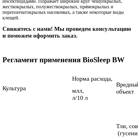
инсектицидами. Поражает широкий круг чешуекрылых,
жесткокрылых, полужесткокрылых, прямокрылых и
перепончатокрылых насекомых, а также некоторые виды
клещей.
Свяжитесь с нами! Мы проведем консультацию
и поможем оформить заказ.
Регламент применения BioSleep BW
Норма расхода,
Вредны
Культура
млл,
объект
л/10 л
Тли, со
(гусени