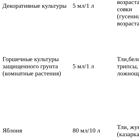
возраст
Декоративные культуры
5 мл/1 л
совки
(гусени
возраст
Горшечные культуры
Тли,бел
защищенного грунта
5 мл/1 л
трипсы
(комнатные растения)
ложнощ
Тли, жу
Яблоня
80 мл/10 л
(казарк