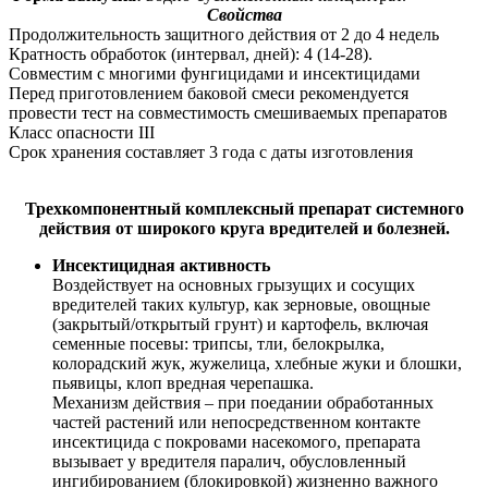
Свойства
Продолжительность защитного действия от 2 до 4 недель
Кратность обработок (интервал, дней): 4 (14-28).
Совместим с многими фунгицидами и инсектицидами
Перед приготовлением баковой смеси рекомендуется
провести тест на совместимость смешиваемых препаратов
Класс опасности III
Срок хранения составляет 3 года с даты изготовления
Трехкомпонентный комплексный препарат системного
действия от широкого круга вредителей и болезней.
Инсектицидная активность
Воздействует на основных грызущих и сосущих
вредителей таких культур, как зерновые, овощные
(закрытый/открытый грунт) и картофель, включая
семенные посевы: трипсы, тли, белокрылка,
колорадский жук, жужелица, хлебные жуки и блошки,
пьявицы, клоп вредная черепашка.
Механизм действия – при поедании обработанных
частей растений или непосредственном контакте
инсектицида с покровами насекомого, препарата
вызывает у вредителя паралич, обусловленный
ингибированием (блокировкой) жизненно важного