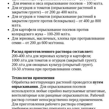
Для ячменя и овса опрыскивание посевов – 100 мл/га.
Для огурцов и томатов (опрыскивание растений в
закрытом грунте) – от 200 до 400 мл/га.
Для огурцов и томатов (опрыскивание растений в
закрытом грунте против белокрылки) – от 400 до 800
мл/га.
Для картофеля опрыскивание посевов против
колорадского жука – 100-200 мл/га.
Для зерновых, масличных, хлопка при протравливание
семян – от 200 до 600 мл/тонна.
Расход приготовленного раствора составляет:
200-400 л/га для зерновых культур и картофеля;
1000 л/га для томатов и огурцов (закрытый грунт);
200 л/га для овощных культур (открытый грунт).
10-50 л/тонна при протравливании семян.
Технология применения
Обработка вегетирующих растений проводится
путем
опрыскивания
. Для опрыскивания посевов
используются любые серийно выпускаемые штанговые,
вентиляторные или ранцевые опрыскиватели. Рабочий
раствор готовят непосредственно перед применением.
Для приготовления рабочего раствора отмеряют
требуемое количество препарата на одну заправку