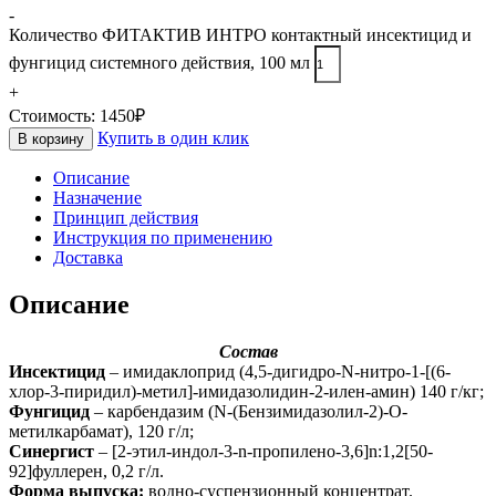
-
Количество ФИТАКТИВ ИНТРО контактный инсектицид и
фунгицид системного действия, 100 мл
+
Стоимость:
1450
₽
Купить в один клик
В корзину
Описание
Назначение
Принцип действия
Инструкция по применению
Доставка
Описание
Состав
Инсектицид
– имидаклоприд (4,5-дигидро-N-нитро-1-[(6-
хлор-3-пиридил)-метил]-имидазолидин-2-илен-амин) 140 г/кг;
Фунгицид
– карбендазим (N-(Бензимидазолил-2)-О-
метилкарбамат), 120 г/л;
Синергист
– [2-этил-индол-3-n-пропилено-3,6]n:1,2[50-
92]фуллерен, 0,2 г/л.
Форма выпуска:
водно-суспензионный концентрат.