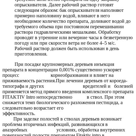
опрыскивателя. Далее рабочий раствор готовят
следующим образом: бак опрыскивателя наполняют
примерно наполовину водой, вливают в него
необходимое количество препарата, доливают водой до
требуемого объема при постоянном перемешивании
раствора гидравлическими мешалками. Обработку
проводят в утренние или вечерние часы в безветренную
погоду или при скорости ветра не более 4–5 м/с.
Рабочий раствор должен быть использован в день
приготовления.
При посадке крупномерных деревьев инъекция
препарата в концентрации 0,001% существенно ускоряет
процесс корнеобразования и влияет на
приживаемость растения.При лечении деревьев от короеда-
типографа и других вредителей и болезней
применяется метод прямого введения комплексного препарата
FITAKTIV Intro непосредственно в ствол. При этом
снижается темп биологического разложения пестицида, а
следовательно возрастает его
эффективность.
При заделке полостей в стволах деревьев возникает
проблема вторичных инфекций, развивающихся в
анаэробных условиях, обработка внутренних
поверхностей полости препаратом Fitaktiv intro в