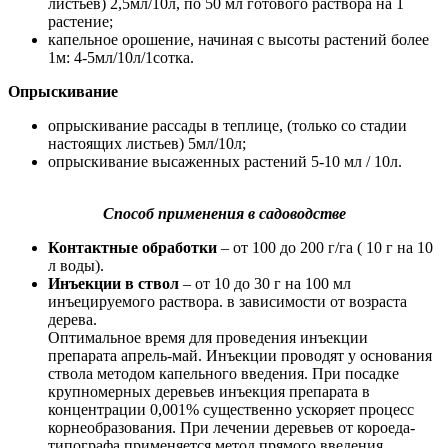
листьев) 2,5мл/10л, по 50 мл готового раствора на 1
растение;
капельное орошение, начиная с высоты растений более
1м: 4-5мл/10л/1сотка.
Опрыскивание
опрыскивание рассады в теплице, (только со стадии
настоящих листьев) 5мл/10л;
опрыскивание высаженных растений 5-10 мл / 10л.
Способ применения в садоводстве
Контактные обработки
– от 100 до 200 г/га ( 10 г на 10
л воды).
Инъекции в ствол
– от 10 до 30 г на 100 мл
инъецируемого раствора. в зависимости от возраста
дерева.
Оптимальное время для проведения инъекции
препарата апрель-май. Инъекции проводят у основания
ствола методом капельного введения. При посадке
крупномерных деревьев инъекция препарата в
концентрации 0,001% существенно ускоряет процесс
корнеобразования. При лечении деревьев от короеда-
типографа применяется метод прямого введения