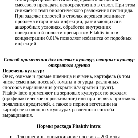
смесевого препарата непосредственно в ствол. При этом
снижается темп биологического разложения пестицида.
При заделке полостей в стволах деревьев возникает
проблема вторичных инфекций, развивающихся в
анаэробных условиях, обработка внутренних
поверхностей полости препаратом Fitaktiv intro в
концентрации 0,01% позволяет избавится от подобных
инфекций.
Способ применения для полевых культур, овощных культур
открытого грунта
Перечень культур:
Овес, озимые и яровые пшеница и ячмень, картофель (в том
числе семенные посевы), томаты и огурцы, различных
способов выращивания (открытый/закрытый грунт).
Fitaktiv intro применяют на зерновых культурах по всходам
(профилактическое опрыскивание) или при первых признаках
появления вредителей, а также в период вегетации на
картофеле и овощных культурах различного способа
выращивания.
Нормы расхода Fitaktiv intro:
Для пшеницы опрыскивание посевов – 200 мл/га.