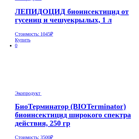
ЛЕПИДОЦИД биоинсектицид от
гусениц и чешуекрылых, 1 л
Стоимость:
1045
₽
Купить
0
Экопродукт
БиоТерминатор (BIOTerminator)
биоинсектицид широкого спектра
действия, 250 гр
Стоимость:
3500
₽