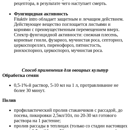
рецептора, в результате чего наступает смерть.
Фунгицидная активность
Fitaktiv intro обладает защитным и лечащим действием.
Действующее вещество поглощается листьями и
корнями с преимущественным перемещением вверх.
Спектр фунгицидной активности: снежная плесень,
корневые гнили, фузариоз, мучнистая роса, септориоз,
церкоспореллез, пиренофороз, пятнистость,
ринхоспориоз, церкоспороз, мучнистая роса.
Способ применения для овощных культур
Обработка семян
0,5-1%-й раствор, 5-10 мл на 1 л, протравливание не
более 30 минут.
Полив
профилактический пролив стаканчиков с рассадой, до
посева, пикировки 2,5мл/10л, по 20-30 мл готового
раствора на 1 растение;
пролив рассады в теплицах (только со стадии настоящих