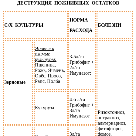
ДЕСТРУКЦИЯ ПОЖНИВНЫХ ОСТАТКОВ
НОРМА
С/Х КУЛЬТУРЫ
БОЛЕЗНИ
РАСХОДА
Яровые и
озимые
3-5л/га
культуры:
Грибофит +
Пшеница,
2л/га
Рожь, Ячмень,
Имуназот;
Овёс, Просо,
Рапс, Полба
Зерновые
4-6 л/га
Грибофит +
Кукуруза
3л/га
Ризоктониоз,
Имуназот
антракноз,
альтернариоз,
фитофтороз,
3л/га
фомоз,