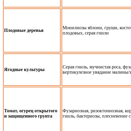
Монилиозы яблони, груши, кост
Плодовые деревья
плодовых, серая гнили
Серая гниль, мучнистая роса, фуз
Ягодные культуры
вертикулезное увядание малины/
Томат, огурец открытого
Фузариозная, ризоктониозная, ко
и защищенного грунта
гниль, бактериозы, плесневение 