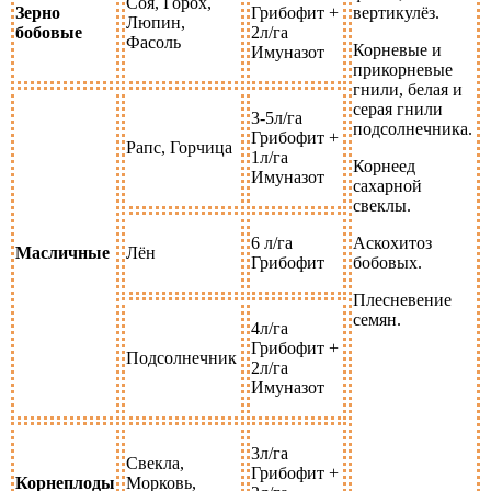
Соя, Горох,
Зерно
Грибофит +
вертикулёз.
Люпин,
бобовые
2л/га
Фасоль
Корневые и
Имуназот
прикорневые
гнили, белая и
серая гнили
3-5л/га
подсолнечника.
Грибофит +
Рапс, Горчица
1л/га
Корнеед
Имуназот
сахарной
свеклы.
6 л/га
Аскохитоз
Масличные
Лён
Грибофит
бобовых.
Плесневение
семян.
4л/га
Грибофит +
Подсолнечник
2л/га
Имуназот
3л/га
Свекла,
Грибофит +
Корнеплоды
Морковь,