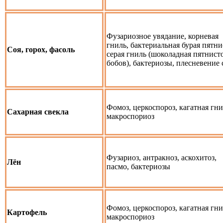
Фузариозное увядание, корневая
гниль, бактериальная бурая пятни
Соя, горох, фасоль
серая гниль (шоколадная пятнист
бобов), бактериозы, плесневение
Фомоз, церкоспороз, кагатная гни
Сахарная свекла
макроспориоз
Фузариоз, антракноз, аскохитоз,
Лён
пасмо, бактериозы
Фомоз, церкоспороз, кагатная гни
Картофель
макроспориоз