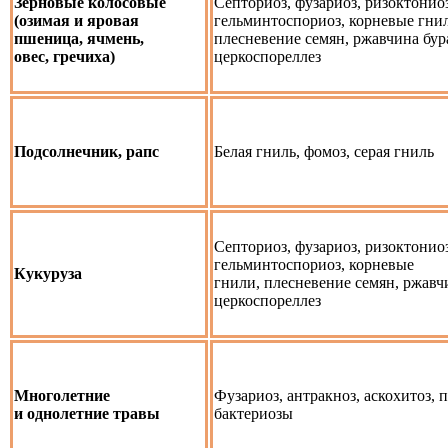
Зерновые колосовые
Септориоз, фузариоз, ризоктониоз
(озимая и яровая
гельминтоспориоз, корневые гни
пшеница, ячмень,
плесневение семян, ржавчина бур
овес, гречиха)
церкоспореллез
Подсолнечник, рапс
Белая гниль, фомоз, серая гниль
Септориоз, фузариоз, ризоктониоз
гельминтоспориоз, корневые
Кукуруза
гнили, плесневение семян, ржавч
церкоспореллез
Многолетние
Фузариоз, антракноз, аскохитоз, 
и однолетние травы
бактериозы