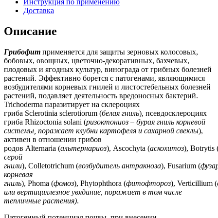
Инструкция по применению
Доставка
Описание
Грибофит
применяется для защиты зерновых колосовых,
бобовых, овощных, цветочно-декоративных, бахчевых,
плодовых и ягодных культур, винограда от грибных болезней
растений. Эффективно борется с патогенами, являющимися
возбудителями корневых гнилей и листостебельных болезней
растений, подавляет деятельность вредоносных бактерий.
Trichoderma паразитирует на склероциях
гриба
Sclerotinia
sclerotiorum
(
белая гниль
), псевдосклероциях
гриба
Rhizoctonia
solani
(
ризоктониоз
– бурая гниль корневой
системы, поражает клубни картофеля и сахарной свеклы
),
активен в отношении грибов
родов
Alternaria
(
альтернариоз
),
Ascochyta
(
аскохитоз
),
Botrytis
серой
гнили
),
Colletotrichum
(
возбудитель антракноза
),
Fusarium
(
фуза
корневая
гниль
),
Phoma
(
фомоз
),
Phytophthora
(
фитофтороз
),
Verticillium
(
или вертициллезное увядание, поражает в том числе
тепличные растения)
.
Патогенный потенциал почвы, при внесении