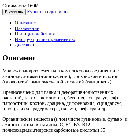
Стоимость:
160
₽
Купить в один клик
В корзину
Описание
Назначение
Принцип действия
Инструкция по применению
Доставка
Описание
Макро- и микроэлементы в комплексном соединении с
аминокислотами (аминохелаты), глюконовой кислотой
(глюконаты), аминоуксусной кислотой (глицинаты).
Предназначено для пальм и декоративнолиственных
растений, таких как монстера, бегония, аспарагус, кофе,
папоротник, кротон, драцена, диффенбахия, сциндапсус,
плющ, фикус, радермахера, пальма, шефлера и др.
Органические вещества (в том числе гуминовые, фульво- и
аминокислоты, витамины: С, В1, В3, В12,
полисахариды,гидроксикарбоновые кислоты) 35