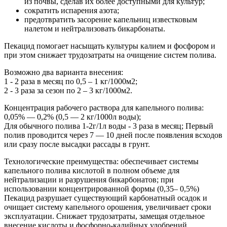
из почвы, сделав их более доступными для культур;
сократить испарения азота;
предотвратить засорение капельниц известковым
налетом и нейтрализовать бикарбонаты.
Пекацид помогает насыщать культуры калием и фосфором и
при этом снижает трудозатраты на очищение систем полива.
Возможно два варианта внесения:
1 - 2 раза в месяц по 0,5 – 1 кг/1000м2;
2 - 3 раза за сезон по 2 – 3 кг/1000м2.
Концентрация рабочего раствора для капельного полива:
0,05% — 0,2% (0,5 — 2 кг/1000л воды);
Для обычного полива 1-2г/1л воды - 3 раза в месяц; Первый
полив проводится через 7 — 10 дней после появления всходов
или сразу после высадки рассады в грунт.
Технологические преимущества: обеспечивает системы
капельного полива кислотой в полном объеме для
нейтрализации и разрушения бикарбонатов; при
использовании концентрированной формы (0,35– 0,5%)
Пекацид разрушает существующий карбонатный осадок и
очищает систему капельного орошения, увеличивает сроки
эксплуатации. Снижает трудозатраты, замещая отдельное
внесение кислоты и фосфорно-калийных удобрений.