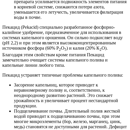
препарата усиливается подвижность элементов питания
в корневой системе, снижаются потери азота,
уменьшается его летучесть, увеличивается фильтрация
воды в почве.
Пекацид (Pekacid) специально разработанное фосфорно-
калийное удобрение, предназначенное для использования в
системах капельного орошения. Он сильно подкисляет воду
(рН 2,2) и при этом является высококонцентрированным
источником фосфора (60% Р
О
) и калия (20% К
О).
2
5
2
Благодаря этим свойствам кроме питания Пекацид
замечательно очищает системы капельного полива и
капельные линии любого типа.
Пекацид устраняет типичные проблемы капельного полива:
Засорение капельниц, которое приводит к
неравномерному поливу и, соответственно, к
неоднородному развитию растений. Это снижает
урожайность и увеличивает процент нестандартной
продукции.
Подщелачивание почвы. Длительный полив жесткой
водой приводит к подщелачиванию почвы, при этом
многие микроэлементы (бор, железо, марганец, цинк,
медь) становятся не доступными для растений. Дефицит