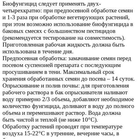
Биофунгицид следует применять двух-
четы
рехкратно: при предпосевной обработке се
мян
и 1-3 раза при обработке вегетирующих
растений,
при этом возможно использование
биофунгицида в
баковых смесях с большин
ством пестицидов
(рекомендуется тестиро
вание на совместимость).
Приготовленная
рабочая жидкость должна быть
использова
на в течение дня.
Предпосевная обработка:
замачивание
семян перед
посевом суспензией препарата с
последующим
просушиванием в тени. Макси
мальный срок
хранения обработанных семян
до посева – 14 суток.
Опрыскивание и полив почвы:
для приго
товления
рабочего раствора в бак опрыски
вателя наливают
воду примерно 2/3 объема,
добавляют необходимое
количество фунгици
да, доливают в воду до полного
объема и
перемешивают раствор. Вода должна
быть
чистой и теплой (не ниже 10°С).
Обработку
растений проводят при температуре
воздуха
15-22°С в утренние, вечерние часы, в