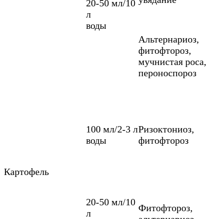
20-50 мл/10
л
воды
Альтернариоз,
фитофтороз,
мучнистая роса,
пероноспороз
100 мл/2-3 л
Ризоктониоз,
воды
фитофтороз
Картофель
20-50 мл/10
Фитофтороз,
л
альтернариоз