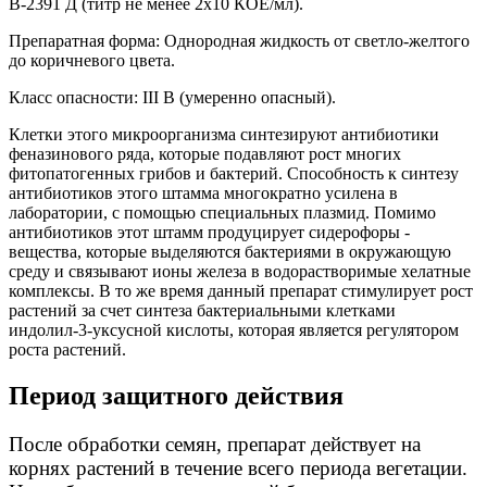
В-2391 Д (титр не менее 2х10 КОЕ/мл).
Препаратная форма:
Однородная жидкость от светло-желтого
до коричневого цвета.
Класс опасности:
III B (умеренно опасный).
Клетки этого микроорганизма синтезируют антибиотики
феназинового ряда, которые
подавляют рост многих
фитопатогенных грибов и бактерий. Способность к синтезу
антибиотиков этого штамма многократно усилена в
лаборатории, с помощью специальных плазмид. Помимо
антибиотиков этот штамм продуцирует сидерофоры -
вещества, которые выделяются бактериями в окружающую
среду и связывают
ионы железа в водорастворимые хелатные
комплексы. В то же время данный препарат стимулирует рост
растений за счет синтеза бактериальными клетками
индолил-3-уксусной кислоты, которая является регулятором
роста растений.
Период защитного действия
После обработки семян, препарат действует
на
корнях растений в течение всего периода
вегетации.