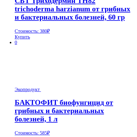
СБТ Триходермин ТН82
trichoderma harzianum от грибных
и бактериальных болезней, 60 гр
Стоимость:
380
₽
Купить
0
Экопродукт
БАКТОФИТ биофунгицид от
грибных и бактериальных
болезней, 1 л
Стоимость:
585
₽