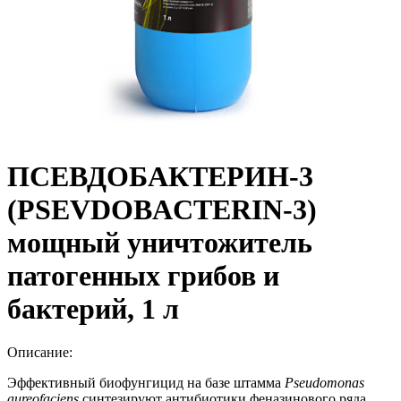
ПСЕВДОБАКТЕРИН-3
(PSEVDOBACTERIN-3)
мощный уничтожитель
патогенных грибов и
бактерий, 1 л
Описание:
Эффективный биофунгицид на базе штамма
Pseudomonas
aureofaciens
синтезируют антибиотики феназинового ряда,