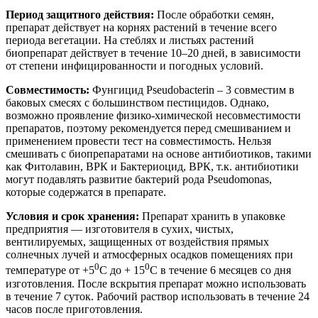
Период защитного действия:
После обработки семян,
препарат действует на корнях растений в течение всего
периода вегетации. На стеблях и листьях растений
биопрепарат действует в течение 10–20 дней, в зависимости
от степени инфицированности и погодных условий.
Совместимость:
Фунгицид Pseudobacterin – 3 совместим в
баковых смесях с большинством пестицидов. Однако,
возможно проявление физико-химической несовместимости
препаратов, поэтому рекомендуется перед смешиванием и
применением провести тест на совместимость. Нельзя
смешивать с биопрепаратами на основе антибиотиков, такими
как Фитолавин, ВРК и Бактериоцид, ВРК, т.к. антибиотики
могут подавлять развитие бактерий рода Pseudomonas,
которые содержатся в препарате.
Условия и срок хранения:
Препарат хранить в упаковке
предприятия — изготовителя в сухих, чистых,
вентилируемых, защищенных от воздействия прямых
солнечных лучей и атмосферных осадков помещениях при
0
0
температуре от +5
С до + 15
С в течение 6 месяцев со дня
изготовления. После вскрытия препарат можно использовать
в течение 7 суток. Рабочий раствор использовать в течение 24
часов после приготовления.