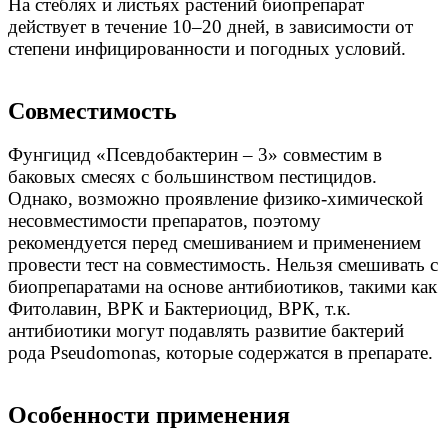
На стеблях и листьях растений
биопрепарат
действует в течение 10–20
дней, в зависимости от
степени инфициро
ванности и погодных условий.
Совместимость
Фунгицид «Псевдобактерин – 3» совме
стим в
баковых смесях с большинством
пестицидов.
Однако, возможно проявле
ние физико-химической
несовместимости
препаратов, поэтому
рекомендуется перед
смешиванием и применением
провести
тест на совместимость. Нельзя смешивать
с
биопрепаратами на основе антибиотиков,
такими как
Фитолавин, ВРК и Бактериоцид,
ВРК, т.к.
антибиотики могут подавлять
развитие бактерий
рода
Pseudomonas,
которые содержатся в препарате.
Особенности применения