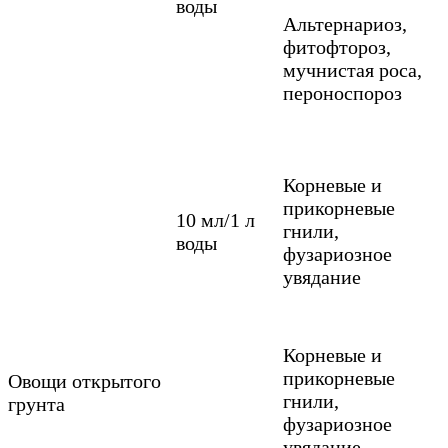
воды
Альтернариоз,
фитофтороз,
мучнистая роса,
пероноспороз
Корневые и
прикорневые
10 мл/1 л
гнили,
воды
фузариозное
увядание
Корневые и
прикорневые
Овощи открытого
гнили,
грунта
фузариозное
увядание