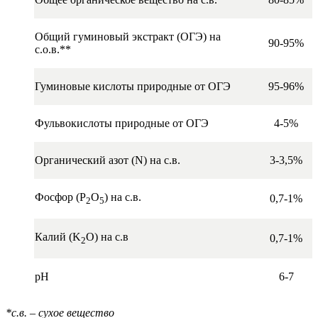
Общий гуминовый экстракт (ОГЭ) на
90-95%
с.о.в.**
Гуминовые кислоты природные от ОГЭ
95-96%
Фульвокислоты природные от ОГЭ
4-5%
Органический азот (N) на с.в.
3-3,5%
Фосфор (P
O
) на с.в.
0,7-1%
2
5
Калий (K
O) на с.в
0,7-1%
2
pH
6-7
*с.в. – сухое вещество