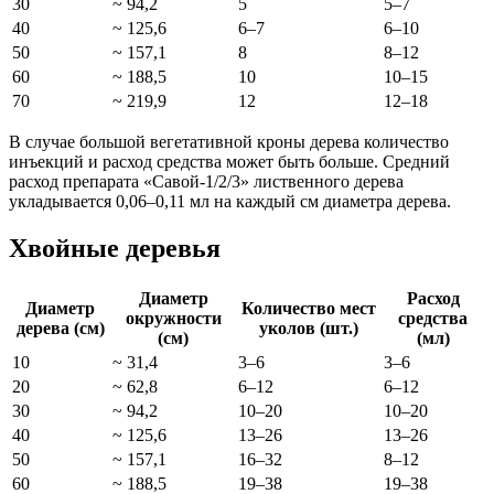
30
~ 94,2
5
5–7
40
~ 125,6
6–7
6–10
50
~ 157,1
8
8–12
60
~ 188,5
10
10–15
70
~ 219,9
12
12–18
В случае большой вегетативной кроны дерева количество
инъекций и расход средства может быть больше. Средний
расход препарата «Савой-1/2/3» лиственного дерева
укладывается 0,06–0,11 мл на каждый см диаметра дерева.
Хвойные деревья
Диаметр
Расход
Диаметр
Количество мест
окружности
средства
дерева (см)
уколов (шт.)
(см)
(мл)
10
~ 31,4
3–6
3–6
20
~ 62,8
6–12
6–12
30
~ 94,2
10–20
10–20
40
~ 125,6
13–26
13–26
50
~ 157,1
16–32
8–12
60
~ 188,5
19–38
19–38