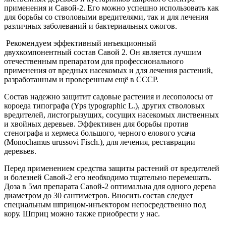
применения и Савой-2. Его можно успешно использовать как
для борьбы со стволовыми вредителями, так и для лечения
различных заболеваний и бактериальных ожогов.
Рекомендуем эффективный инъекционный
двухкомпонентный состав Савой 2. Он является лучшим
отечественным препаратом для профессионального
применения от вредных насекомых и для лечения растений,
разработанным и проверенным ещё в СССР.
Состав надежно защитит садовые растения и лесополосы от
короеда типографа (Yps typographic L.), других стволовых
вредителей, листогрызущих, сосущих насекомых лиственных
и хвойных деревьев. Эффективен для борьбы против
стенографа и хермеса большого, черного елового усача
(Monochamus urussovi Fisch.), для лечения, реставрации
деревьев.
Перед применением средства защиты растений от вредителей
и болезней Савой-2 его необходимо тщательно перемешать.
Доза в 5мл препарата Савой-2 оптимальна для одного дерева
диаметром до 30 сантиметров. Вносить состав следует
специальным шприцом-инъектором непосредственно под
кору. Шприц можно также приобрести у нас.