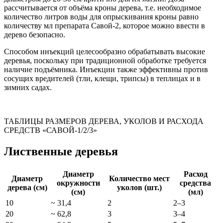
рассчитывается от объёма кроны дерева, т.е. необходимое
количество литров воды для опрыскивания кроны равно
количеству мл препарата Савой-2, которое можно ввести в
дерево безопасно.
Способом инъекций целесообразно обрабатывать высокие
деревья, поскольку при традиционной обработке требуется
наличие подъёмника. Инъекции также эффективны против
сосущих вредителей (тли, клещи, трипсы) в теплицах и в
зимних садах.
ТАБЛИЦЫ РАЗМЕРОВ ДЕРЕВА, УКОЛОВ И РАСХОДА
СРЕДСТВ «САВОЙ-1/2/3»
Лиственные деревья
Диаметр
Расход
Диаметр
Количество мест
окружности
средства
дерева (см)
уколов (шт.)
(см)
(мл)
10
~ 31,4
2
2–3
20
~ 62,8
3
3–4