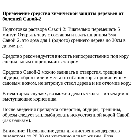
Применение средства химической защиты деревьев от
болезней Савой-2
Подготовка раствора Савой-2: Тщательно перемешать 5
минут. Открыть тару с составом и взять шприцом 5мл
Савой-2, это доза для 1 (одного) среднего дерева до 30см в
диаметре.
Средство рекомендуется вносить непосредственно под кору
специальным шприцом-инъектором.
Средство Савой-2 можно заливать в отверстия, трещины,
обдиры, обрезы или в места отгибания коры прививочным
садовым ножом, не затронув ствол дерева и не отломив кору.
В некоторых случаях, возможно делать уколы – инъекции в
выступающие корневища.
После введения препарата отверстия, обдиры, трещины,
обрезы следует запломбировать искусственной корой Савой
(лак бальзам).
Внимание: Превышение дозы для лиственных деревьев
диаметром до 20-30 см критично для их жизни. Доза