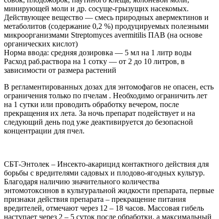
минирующей моли и др. сосуще-грызущих насекомых.
Действующее вещество — смесь природных авермектинов и
метаболитов (содержание 0,2 %) продуцируемых полезными
микроорганизмами Streptomyces avermitilis ПАВ (на основе
органических кислот)
Норма ввода: средняя дозировка — 5 мл на 1 литр воды
Расход раб.раствора на 1 сотку — от 2 до 10 литров, в
зависимости от размера растений
В регламентированных дозах для энтомофагов не опасен, есть
ограничения только по пчелам . Необходимо ограничить лет
на 1 сутки или проводить обработку вечером, после
прекращения их лета. За ночь препарат подействует и на
следующий день под уже деактивируется до безопасной
концентрации для пчел.
СБТ-Энтолек – Инсекто-акарицид контактного действия для
борьбы с вредителями садовых и плодово-ягодных культур.
Благодаря наличию значительного количества
энтомотоксинов в культуральной жидкости препарата, первые
признаки действия препарата – прекращение питания
вредителей, отмечают через 12 – 18 часов. Массовая гибель
наступает через 2 – 5 суток после обработки, а максимальный