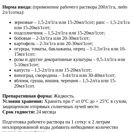
Норма ввода:
(применение рабочего раствора 200л/1га, либо
2л/1сотка):
зерновые – 1,5-2л/1га или 15-20мл/1сот; рапс – 1,5-2л/1га
или 15-20мл/1сот;
подсолнечник – 1,5-2л/1га или 15-20мл/1сот;
бобовые – 2-3л/1га или 20-30мл/1сот;
картофель – 2-3л/1га или 20-30мл/1сот;
огурцы, томаты, баклажаны, перец – 1-1,5л/1га или 10-
15мл/1сот;
розы и другие декоративные культуры – 0,5-1л/1га или
5-10мл/1сот;
капуста – 1,5-2л/1га или 15-20мл/1сот;
виноград, смородина – 3-4л/1га или 30-40мл/1сот;
яблоня, груша, вишня, черешня – 1,5-2л/га или 15-
20мл/1сот.
Препаративная форма:
Жидкость.
Условия хранения:
Хранить при t° от 0°С до + 25°С в сухом,
защищенном отпрямых солнечных лучей месте.
Срок годности:
24 месяца
Подготовка рабочего раствора на 1 сотку: к 2 литрам
нехлорированной воды добавить небходимое количество