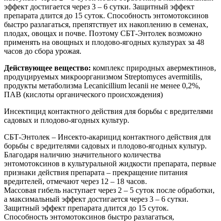
эффект достигается через 3 – 6 сутки. Защитный эффект
препарата длится до 15 суток. Способность энтомотоксинов
быстро разлагаться, препятствует их накоплению в семенах,
плодах, овощах и почве. Поэтому СБТ-Энтолек возможно
применять на овощных и плодово-ягодных культурах за 48
часов до сбора урожая.
Действующее вещество:
комплекс природных авермектинов,
продуцируемых микроорганизмом Streptomyces avermitilis,
продукты метаболизма Lecanicillium lecanii не менее 0,2%,
ПАВ (кислоты органического происхождения)
Инсектицид контактного действия для борьбы с вредителями
садовых и плодово-ягодных культур.
СБТ-Энтолек – Инсекто-акарицид контактного действия для
борьбы с вредителями садовых и плодово-ягодных культур.
Благодаря наличию значительного количества
энтомотоксинов в культуральной жидкости препарата, первые
признаки действия препарата – прекращение питания
вредителей, отмечают через 12 – 18 часов.
Массовая гибель наступает через 2 – 5 суток после обработки,
а максимальный эффект достигается через 3 – 6 сутки.
Защитный эффект препарата длится до 15 суток.
Способность энтомотоксинов быстро разлагаться,