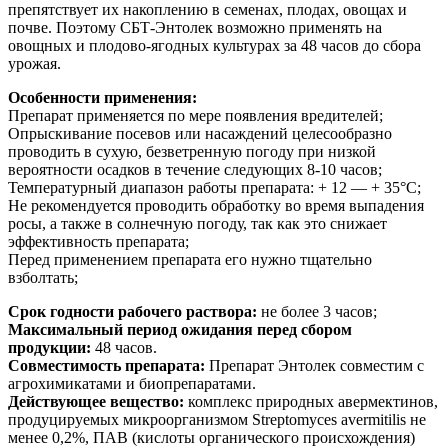
препятствует их накоплению в семенах, плодах, овощах и
почве. Поэтому СБТ-Энтолек возможно применять на
овощных и плодово-ягодных культурах за 48 часов до сбора
урожая.
Особенности применения:
Препарат применяется по мере появления вредителей;
Опрыскивание посевов или насаждений целесообразно
проводить в сухую, безветренную погоду при низкой
вероятности осадков в течение следующих 8-10 часов;
Температурный диапазон работы препарата: + 12 — + 35°С;
Не рекомендуется проводить обработку во время выпадения
росы, а также в солнечную погоду, так как это снижает
эффективность препарата;
Перед применением препарата его нужно тщательно
взболтать;
Срок годности рабочего раствора:
не более 3 часов;
Максимальный период ожидания перед сбором
продукции:
48 часов.
Совместимость препарата:
Препарат Энтолек совместим с
агрохимикатами и биопрепаратами.
Действующее вещество:
комплекс природных авермектинов,
продуцируемых микроорганизмом Streptomyces avermitilis не
менее 0,2%, ПАВ (кислоты органического происхождения)