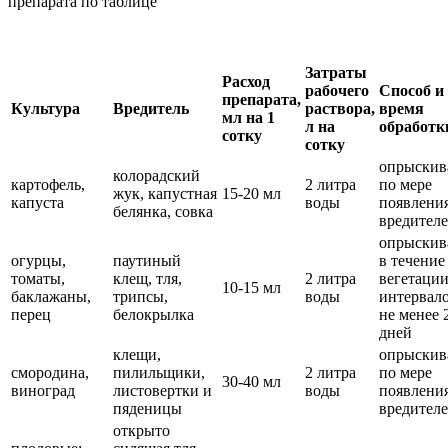
препарата по таблице
Затраты
Расход
рабочего
Способ и
препарата,
Культура
Вредитель
раствора,
время
мл на 1
л на
обработк
сотку
сотку
опрыскив
колорадский
картофель,
2 литра
по мере
жук, капустная
15-20 мл
капуста
воды
появлени
белянка, совка
вредител
опрыскив
огурцы,
паутиный
в течение
томаты,
клещ, тля,
2 литра
вегетации
10-15 мл
баклажаны,
трипсы,
воды
интервал
перец
белокрылка
не менее 
дней
клещи,
опрыскив
смородина,
пилильщики,
2 литра
по мере
30-40 мл
виноград
листовертки и
воды
появлени
пяденицы
вредител
открыто