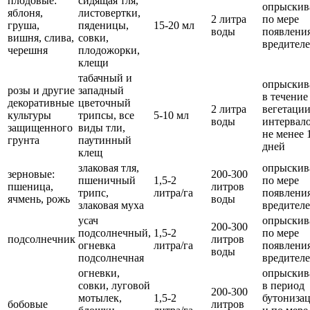
плодовые:
сидящая тля,
опрыскив
яблоня,
листовертки,
2 литра
по мере
груша,
пяденицы,
15-20 мл
воды
появлени
вишня, слива,
совки,
вредител
черешня
плодожорки,
клещи
табачный и
опрыскив
розы и другие
западный
в течение
декоративные
цветочный
2 литра
вегетации
культуры
трипсы, все
5-10 мл
воды
интервал
защищенного
виды тли,
не менее 
грунта
паутинный
дней
клещ
злаковая тля,
опрыскив
зерновые:
200-300
пшеничный
1,5-2
по мере
пшеница,
литров
трипс,
литра/га
появлени
ячмень, рожь
воды
злаковая муха
вредител
усач
опрыскив
200-300
подсолнечный,
1,5-2
по мере
подсолнечник
литров
огневка
литра/га
появлени
воды
подсолнечная
вредител
огневки,
опрыскив
совки, луговой
в период
200-300
мотылек,
1,5-2
бутониза
бобовые
литров