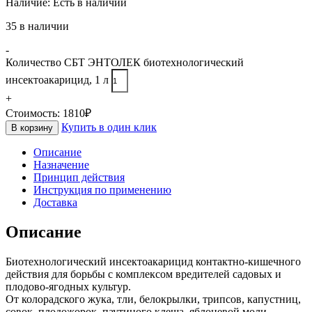
Наличие:
Есть в наличии
35 в наличии
-
Количество СБТ ЭНТОЛЕК биотехнологический
инсектоакарицид, 1 л
+
Стоимость:
1810
₽
Купить в один клик
В корзину
Описание
Назначение
Принцип действия
Инструкция по применению
Доставка
Описание
Биотехнологический инсектоакарицид контактно-кишечного
действия для борьбы с комплексом вредителей садовых и
плодово-ягодных культур.
От колорадского жука, тли, белокрылки, трипсов, капустниц,
совок, плодожорок, паутиного клеща, яблоневой моли,