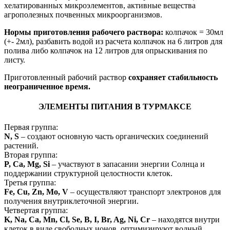
хелатированных микроэлементов, активные вещества
агрополезных почвенных микроорганизмов.
Нормы приготовления рабочего раствора:
колпачок = 30мл
(+- 2мл), разбавить водой из расчета колпачок на 6 литров для
полива либо колпачок на 12 литров для опрыскивания по
листу.
Приготовленный рабочий раствор
сохраняет стабильность
неограниченное время.
ЭЛЕМЕНТЫ ПИТАНИЯ В ТУРМАКСЕ
Первая группа:
N, S
– создают основную часть органических соединений
растений.
Вторая группа:
P, Ca, Mg, Si
– участвуют в запасании энергии Солнца и
поддержании структурной целостности клеток.
Третья группа:
Fe, Cu, Zn, Mo, V
– осуществляют транспорт электронов для
получения внутриклеточной энергии.
Четвертая группа:
K, Na, Ca, Mn, Cl, Se, B, I, Br, Ag, Ni, Cr
– находятся внутри
клеток в виде свободных ионов, оптимизируют водный