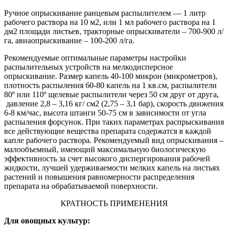
Ручное опрыскивание ранцевым распылителем — 1 литр
рабочего раствора на 10 м2, или 1 мл рабочего раствора на 1
дм2 площади листьев, тракторные опрыскиватели – 700-900 л/
га, авиаопрыскивание – 100-200 л/га.
Рекомендуемые оптимальные параметры настройки
распылительных устройств на мелкодисперсное
опрыскивание. Размер капель 40-100 микрон (микрометров),
плотность распыления 60-80 капель на 1 кв.см, распылители
80º или 110º щелевые распылители через 50 см друг от друга,
давление 2,8 – 3,16 кг/ см2 (2,75 – 3,1 бар), скорость движения
6-8 км/час, высота штанги 50-75 см в зависимости от угла
распыления форсунок. При таких параметрах распрыскивания
все действующие вещества препарата содержатся в каждой
капле рабочего раствора. Рекомендуемый вид опрыскивания –
малообъемный, имеющий максимальную биологическую
эффективность за счет высокого диспергирования рабочей
жидкости, лучшей удерживаемости мелких капель на листьях
растений и повышения равномерности распределения
препарата на обрабатываемой поверхности.
КРАТНОСТЬ ПРИМЕНЕНИЯ
Для овощных культур: