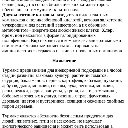
баланс, входят в состав биологических катализаторов,
обеспечивают иммунитет к патогенам.
Двухвалентные катионы
находятся в виде хелатных
комплексов с поликарбоновой кислотой, которая является не
чужеродным для растений веществом, а их обычным
метаболитом – энергетиком любой живой клетки.
Хлор,
бром, йод
находятся в форме галоидированных
полифенолов.
Бор
находится в комплексе с многоатомными
спиртами. Остальные элементы хелатированы на
аминокислотах экстрактов из живых почвенных организмов.
Назначение
Турмакс предназначен для внекорневой подкормки на любой
стадии развития злаковых культур, растений томатов,
огурцов, баклажанов, перцев, картофеля, кабачков, цуккини,
арбузов, дыни, моркови, свеклы, лука, чеснока, моркови,
репы, редьки, редиса, капусты, укропа, салата, земляники,
бобовых и зеленых культур, газонных трав, фруктовых
деревьев, цветов и кустарников, сеянцев и саженцев хвойных
пород деревьев.
Турмакс является абсолютно безопасным продуктом для
людей, животных, птиц и насекомых, не нарушает
экологического равновесия и может быть использован в