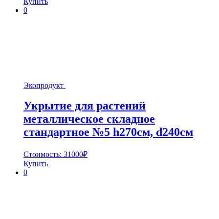
Купить
0
Экопродукт
Укрытие для растений
металлическое складное
стандартное №5 h270cм, d240cм
Стоимость:
31000
₽
Купить
0