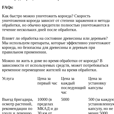
FAQs:
Как быстро можно уничтожить короеда? Скорость
уничтожения короеда зависит от степени заражения и метода
обработки, но обычно вредители полностью уничтожаются в
течение нескольких дней после обработки.
Влияет ли обработка на состояние древесины или деревьев?
Мы используем препараты, которые эффективно уничтожают
короеда, но безопасны для древесины и деревьев при
правильном применении.
Можно ли жить в доме во время обработки от короеда? В
зависимости от используемых средств, может потребоваться
временное перемещение жителей на время обработки.
Услуга
Цена за
Цена за
Цена за
первый час
каждый
установку
последующий
капсулы
час
Выезд бригадира,
10000 (в
5000
500 (за кажду
осмотр растений,
пределах
установленну
рекомендации по
МКАД и до
капсулу, но не
уходу и лечению
30 км от
менее 5000