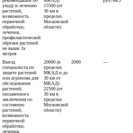
рекомендации по
МКАД)
руб./час)
уходу и лечению
15500 (от
растений,
30 км в
возможность
пределах
первичной
Московской
обработки,
области)
лечения,
профилактической
обрезки растений
не выше 3х
метров
Выезд
20000 (в
2000
—
специалиста по
пределах
защите растений
МКАД и до
или агронома для
30 км от
обследования
МКАД)
растений,
22500 (от
письменного
30 км в
заключения по
пределах
состоянию
Московской
растений,
области)
возможность
первичной
обработки,
лечения,