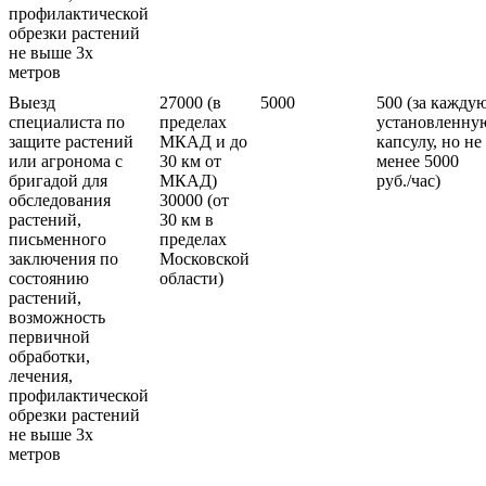
профилактической
обрезки растений
не выше 3х
метров
Выезд
27000 (в
5000
500 (за кажду
специалиста по
пределах
установленну
защите растений
МКАД и до
капсулу, но не
или агронома с
30 км от
менее 5000
бригадой для
МКАД)
руб./час)
обследования
30000 (от
растений,
30 км в
письменного
пределах
заключения по
Московской
состоянию
области)
растений,
возможность
первичной
обработки,
лечения,
профилактической
обрезки растений
не выше 3х
метров