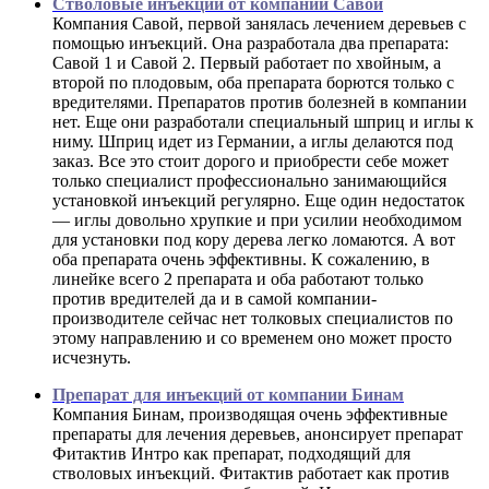
Стволовые инъекции от компании Савой
Компания Савой, первой занялась лечением деревьев с
помощью инъекций. Она разработала два препарата:
Савой 1 и Савой 2. Первый работает по хвойным, а
второй по плодовым, оба препарата борются только с
вредителями. Препаратов против болезней в компании
нет. Еще они разработали специальный шприц и иглы к
ниму. Шприц идет из Германии, а иглы делаются под
заказ. Все это стоит дорого и приобрести себе может
только специалист профессионально занимающийся
установкой инъекций регулярно. Еще один недостаток
— иглы довольно хрупкие и при усилии необходимом
для установки под кору дерева легко ломаются. А вот
оба препарата очень эффективны. К сожалению, в
линейке всего 2 препарата и оба работают только
против вредителей да и в самой компании-
производителе сейчас нет толковых специалистов по
этому направлению и со временем оно может просто
исчезнуть.
Препарат для инъекций от компании Бинам
Компания Бинам, производящая очень эффективные
препараты для лечения деревьев, анонсирует препарат
Фитактив Интро как препарат, подходящий для
стволовых инъекций. Фитактив работает как против