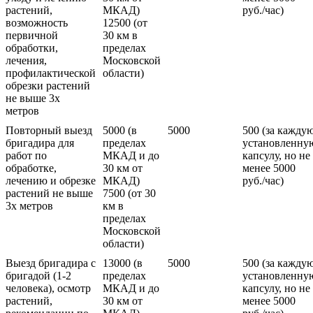
растений,
МКАД)
руб./час)
возможность
12500 (от
первичной
30 км в
обработки,
пределах
лечения,
Московской
профилактической
области)
обрезки растений
не выше 3х
метров
Повторный выезд
5000 (в
5000
500 (за кажду
бригадира для
пределах
установленну
работ по
МКАД и до
капсулу, но не
обработке,
30 км от
менее 5000
лечению и обрезке
МКАД)
руб./час)
растений не выше
7500 (от 30
3х метров
км в
пределах
Московской
области)
Выезд бригадира с
13000 (в
5000
500 (за кажду
бригадой (1-2
пределах
установленну
человека), осмотр
МКАД и до
капсулу, но не
растений,
30 км от
менее 5000