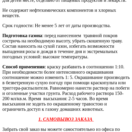
для детей месте, отдельно от пищевых продуктов и лекарств.
Не содержит нефтехимических компонентов и хлорных
веществ.
Срок годности: Не менее 5 лет от даты производства.
Подготовка газона
: перед нанесением травяной покров
состричь на необходимую высоту, убрать скошенную траву.
Состав наносить на сухой газон, избегать возможности
выпадения росы и дождя в течение дня и экстремальных
погодных условий: высокие температуры.
Способ применения
: краску разбавить в соотношении 1:10.
При необходимости более интенсивного окрашивания
соотношение можно изменить 1: 5. Окрашивание производить
в безветренную сухую погоду при помощи краскопульта или
триггера-распылителя. Равномерно нанести раствор на побеги
и оголенные участки грунта. Расход рабочего раствора 150-
200 мл/кв.м. Время высыхания: 2-5 часов. Во время
высыхания не ходить по окрашенному травостою и
ограничить доступ к газону домашних животных.
1. САМОВЫВОЗ ЗАКАЗА
Забрать свой заказ вы можете самостоятельно из офиса по