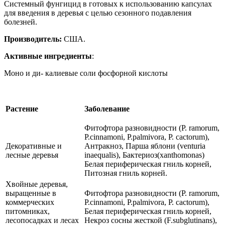
Системный фунгицид в готовых к использованию капсулах
для введения в деревья с целью сезонного подавления
болезней.
Производитель:
США.
Активные ингредиенты
:
Моно и ди- калиевые соли фосфорной кислоты
Растение
Заболевание
Фитофтора разновидности (P. ramorum,
P.cinnamoni, P.palmivora, P. cactorum),
Декоративные и
Антракноз, Парша яблони (venturia
лесные деревья
inaequalis), Бактериоз(xanthomonas)
Белая периферическая гниль корней,
Питозная гниль корней.
Хвойные деревья,
выращенные в
Фитофтора разновидности (P. ramorum,
коммерческих
P.cinnamoni, P.palmivora, P. cactorum),
питомниках,
Белая периферическая гниль корней,
лесопосадках и лесах
Некроз сосны жесткой (F.subglutinans),