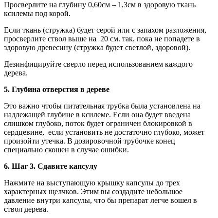
Просверлите на глубину 0,60см – 1,3см в здоровую ткань
ксилемы под корой.
Если ткань (стружка) будет серой или с запахом разложения,
просверлите ствол выше на 20 см. так, пока не попадете в
здоровую древесину (стружка будет светлой, здоровой).
Дезинфицируйте сверло перед использованием каждого
дерева.
5. Глубина отверстия в дереве
Это важно чтобы питательная трубка была установлена на
надлежащей глубине в ксилеме. Если она будет введена
слишком глубоко, поток будет ограничен блокировкой в
сердцевине, если установить не достаточно глубоко, может
произойти утечка. В дозировочной трубочке конец
специально скошен в случае ошибки.
6. Шаг 3. Сдавите капсулу
Нажмите на выступающую крышку капсулы до трех
характерных щелчков. Этим вы создадите небольшое
давление внутри капсулы, что бы препарат легче вошел в
ствол дерева.