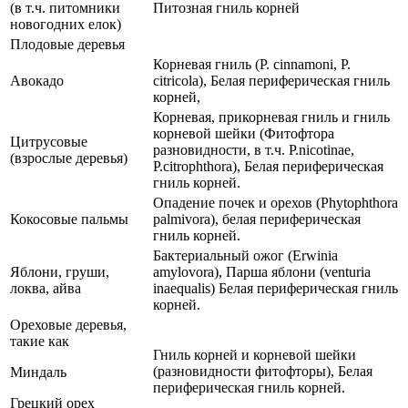
(в т.ч. питомники
Питозная гниль корней
новогодних елок)
Плодовые деревья
Корневая гниль (P. cinnamoni, P.
Авокадо
citricola), Белая периферическая гниль
корней,
Корневая, прикорневая гниль и гниль
корневой шейки (Фитофтора
Цитрусовые
разновидности, в т.ч. P.nicotinae,
(взрослые деревья)
P.citrophthora), Белая периферическая
гниль корней.
Опадение почек и орехов (Phytophthora
Кокосовые пальмы
palmivora), белая периферическая
гниль корней.
Бактериальный ожог (Erwinia
Яблони, груши,
amylovora), Парша яблони (venturia
локва, айва
inaequalis) Белая периферическая гниль
корней.
Ореховые деревья,
такие как
Гниль корней и корневой шейки
(разновидности фитофторы), Белая
Миндаль
периферическая гниль корней.
Грецкий орех