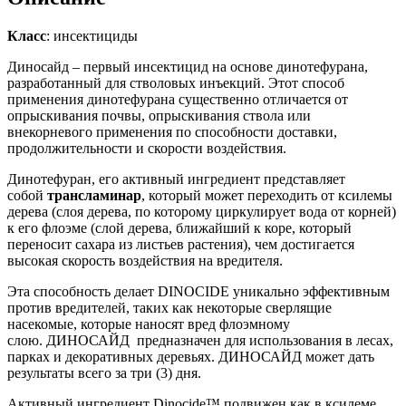
Класс
: инсектициды
Диносайд – первый инсектицид на основе динотефурана,
разработанный для стволовых инъекций. Этот способ
применения динотефурана существенно отличается от
опрыскивания почвы, опрыскивания ствола или
внекорневого применения по способности доставки,
продолжительности и скорости воздействия.
Динотефуран, его активный ингредиент представляет
собой
трансламинар
, который может переходить от ксилемы
дерева (слоя дерева, по которому циркулирует вода от корней)
к его флоэме (слой дерева, ближайший к коре, который
переносит сахара из листьев растения), чем достигается
высокая скорость воздействия на вредителя.
Эта способность делает DINOCIDE уникально эффективным
против вредителей, таких как некоторые сверлящие
насекомые, которые наносят вред флоэмному
слою. ДИНОСАЙД предназначен для использования в лесах,
парках и декоративных деревьях. ДИНОСАЙД может дать
результаты всего за три (3) дня.
Активный ингредиент Dinocide™ подвижен как в ксилеме,