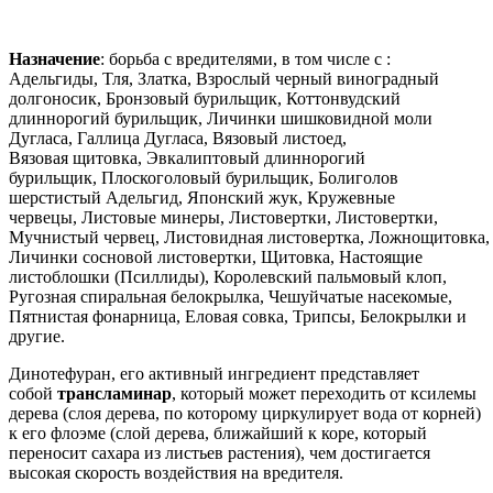
Назначение
: борьба с вредителями, в том числе с :
Адельгиды, Тля, Златка, Взрослый черный виноградный
долгоносик, Бронзовый бурильщик, Коттонвудский
длиннорогий бурильщик, Личинки шишковидной моли
Дугласа, Галлица Дугласа, Вязовый листоед,
Вязовая щитовка, Эвкалиптовый длиннорогий
бурильщик, Плоскоголовый бурильщик, Болиголов
шерстистый Адельгид, Японский жук, Кружевные
червецы, Листовые минеры, Листовертки, Листовертки,
Мучнистый червец, Листовидная листовертка, Ложнощитовка,
Личинки сосновой листовертки, Щитовка, Настоящие
листоблошки (Псиллиды), Королевский пальмовый клоп,
Ругозная спиральная белокрылка, Чешуйчатые насекомые,
Пятнистая фонарница, Еловая совка, Трипсы, Белокрылки и
другие.
Динотефуран, его активный ингредиент представляет
собой
трансламинар
, который может переходить от ксилемы
дерева (слоя дерева, по которому циркулирует вода от корней)
к его флоэме (слой дерева, ближайший к коре, который
переносит сахара из листьев растения), чем достигается
высокая скорость воздействия на вредителя.