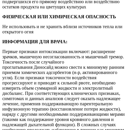
подвергшихся его прямому воздействию или воздействию
остатков продукта на цветущих культурах
ФИЗИЧЕСКАЯ ИЛИ ХИМИЧЕСКАЯ ОПАСНОСТЬ
Не использовать и не хранить вблизи источников тепла или
открытого огня
ИНФОРМАЦИЯ ДЛЯ ВРАЧА:
Первые признаки интоксикации включают: расширение
зрачков, мышечную несогласованность и мышечный тремор.
Токсичность после случайного
проглатывания Диносайд можно свести к минимуму ранним
приемом химических адсорбентов (н-р, активированного
угля). Если признаки токсичности воздействия
прогрессируют и приводят к сильной рвоте, необходимо
измерить объем суммарной жидкости и электролитный
дисбаланс. При соответствующих клинических признаках,
симптомах и данных анализов следует оказать надлежащее
лечение, применив поддерживающую парентеральную
инфузионную терапию (восстановление потери жидкости),
наряду с другими необходимыми поддерживающими мерами
(такими как поддержание уровня кровяного давления и
надлежащей дыхательной функции). В сложных случаях
необходимо продолжать наблюдение в течение как минимум