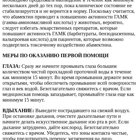
нескольких дней до тех пор, пока клиническое состояние не
стабилизируется и не вернется в норму. Поскольку считается,
что абамектин приводит к повышению активности ГАМК
(гамма-аминомасляной кислоты) у животных, вероятно,
следует избегать лекарственных препаратов, которые
повышают активность ГАМК (барбитураты, бензодиазепины,
вальпроевая кислота) для пациентов, которые возможно
подверглись токсичному воздействию абамектина.
МЕРЫ ПО ОКАЗАНИЮ ПЕРВОЙ ПОМОЩИ
ГЛАЗА:
Сразу же начните промывать глаза большим
количеством чистой прохладной проточной воды в течение
как минимум 15 минут. Во время промывания держите веки
открытыми, чтобы обеспечить промывание всей поверхности
глаз и век водой. Безотлагательно свяжитесь с врачом. Если
медицинская помощь запаздывает, промывайте глаза еще как
минимум 15 минут.
ВДЫХАНИЕ:
Выведите пострадавшего на свежий воздух.
При остановке дыхания, очистите дыхательные пути и
начните делать искусственное дыхание изо рта в рот. Если
дыхание затруднено, дайте кислород. Безотлагательно
свяжитесь с врачом. Убедитесь, что зоны контакта чистые,
чтобы предотвратить перенос загрязнения на лицо,