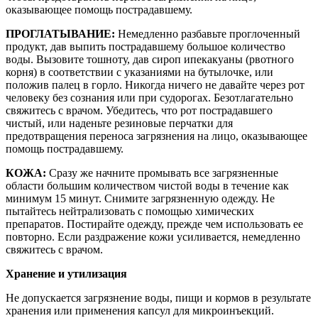
оказывающее помощь пострадавшему.
ПРОГЛАТЫВАНИЕ:
Немедленно разбавьте проглоченный
продукт, дав выпить пострадавшему большое количество
воды. Вызовите тошноту, дав сироп ипекакуаны (рвотного
корня) в соответствии с указаниями на бутылочке, или
положив палец в горло. Никогда ничего не давайте через рот
человеку без сознания или при судорогах. Безотлагательно
свяжитесь с врачом. Убедитесь, что рот пострадавшего
чистый, или наденьте резиновые перчатки для
предотвращения переноса загрязнения на лицо, оказывающее
помощь пострадавшему.
КОЖА:
Сразу же начните промывать все загрязненные
области большим количеством чистой воды в течение как
минимум 15 минут. Снимите загрязненную одежду. Не
пытайтесь нейтрализовать с помощью химических
препаратов. Постирайте одежду, прежде чем использовать ее
повторно. Если раздражение кожи усиливается, немедленно
свяжитесь с врачом.
Хранение и утилизация
Не допускается загрязнение воды, пищи и кормов в результате
хранения или применения капсул для микроинъекций.