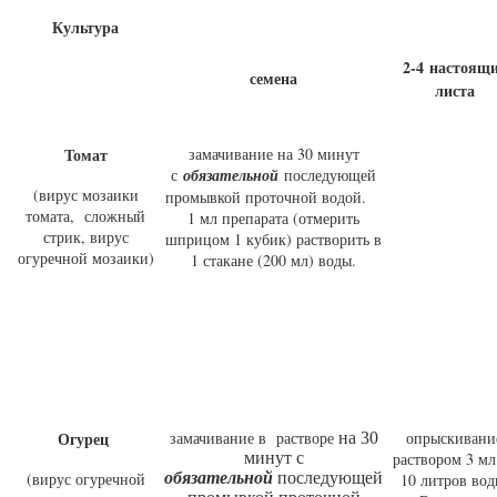
Культура
2-4 настоящ
семена
листа
Томат
замачивание на 30 минут
с
обязательной
последующей
(вирус мозаики
промывкой проточной водой.
томата, сложный
1 мл препарата (отмерить
стрик, вирус
шприцом 1 кубик) растворить в
огуречной мозаики)
1 стакане (200 мл) воды.
Огурец
замачивание в растворе
опрыскивани
на 30
минут с
раствором 3 мл
(вирус огуречной
обязательной
последующей
10 литров вод