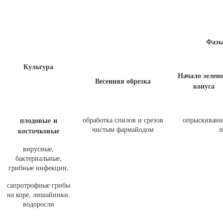
Фазы
Культура
Начало зелено
Весенняя обрезка
конуса
плодовые и
обработка спилов и срезов
опрыскивание
чистым фармайодом
л
косточковые
вирусные,
бактериальные,
грибные инфекции,
сапротрофные грибы
на коре, лишайники,
водоросли