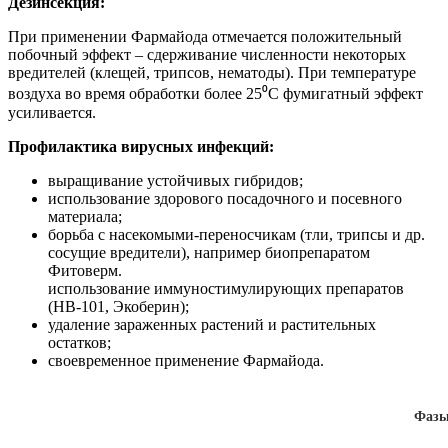
Дезинсекция:
При применении Фармайода отмечается положительный
побочный эффект – сдерживание численности некоторых
вредителей (клещей, трипсов, нематоды). При температуре
воздуха во время обработки более 25⁰С фумигатный эффект
усиливается.
Профилактика вирусных инфекций:
выращивание устойчивых гибридов;
использование здорового посадочного и посевного
материала;
борьба с насекомыми-переносчикам (тли, трипсы и др.
сосущие вредители), например биопрепаратом
Фитоверм.
использование иммуностимулирующих препаратов
(НВ-101, Экоберин);
удаление зараженных растений и растительных
остатков;
своевременное применение Фармайода.
Фазы