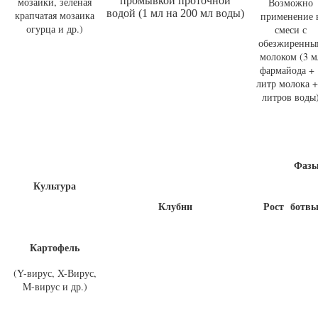
промывкой проточной
мозаики, зеленая
Возможно
водой (1 мл на 200 мл воды)
крапчатая мозаика
применение 
огурца и др.)
смеси с
обезжиренны
молоком (3 м
фармайода + 
литр молока +
литров воды
Фазы
Культура
Клубни
Рост ботв
Картофель
(Y-вирус, X-Вирус,
M-вирус и др.)