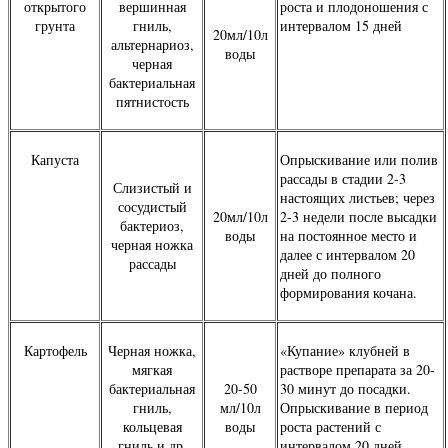
открытого
вершинная
роста и плодоношения с
грунта
гниль,
интервалом 15 дней
20мл/10л
альтернариоз,
воды
черная
бактериальная
пятнистость
Капуста
Опрыскивание или полив
рассады в стадии 2-3
Слизистый и
настоящих листьев; через
сосудистый
20мл/10л
2-3 недели после высадки
бактериоз,
воды
на постоянное место и
черная ножка
далее с интервалом 20
рассады
дней до полного
формирования кочана.
Картофель
Черная ножка,
«Купание» клубней в
мягкая
растворе препарата за 20-
бактериальная
20-50
30 минут до посадки.
гниль,
мл/10л
Опрыскивание в период
кольцевая
воды
роста растений с
гниль и др.
интервалом 20 дней.