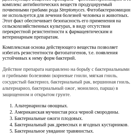
комплекс антибиотических веществ продуцируемый
почвенными грибами рода
Streptomyces
. Фитобактериомицин
не используется для лечения болезней человека и животных.
Этот факт обеспечивает безопасность его применения на
сельскохозяйственных культурах, в виду отсутствия
перекрестной резистентности к фармацевтическим и
ветеринарным препаратам.
Комплексная основа действующего вещества позволяет
избегать резистентности фитопатогенов, т.е. появления
устойчивых к нему форм бактерий.
Действие препарата направлено на борьбу с бактериальными
и грибными болезнями (корневые гнили, мягкая гниль,
сосудистый бактериоз, бактериальный рак, вершинная гниль,
альтернариоз, бактериальный ожог, монилиоз, парша) в
защищенном и открытом грунте.
Альтернариозы овощных.
Американская мучнистая роса черной смородины.
Бактериальные ожоги плодовых.
Бактериальный рак древесных и ягодных кустарников.
Бактериальное увядание травянистых.