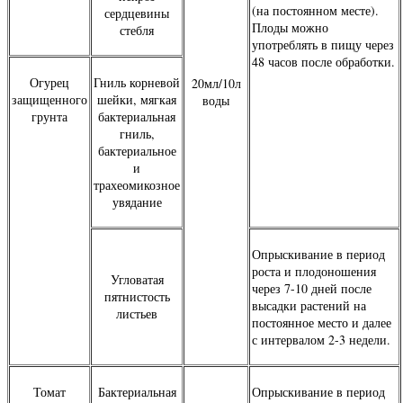
(на постоянном месте).
сердцевины
Плоды можно
стебля
употреблять в пищу через
48 часов после обработки.
Огурец
Гниль корневой
20мл/10л
защищенного
шейки, мягкая
воды
грунта
бактериальная
гниль,
бактериальное
и
трахеомикозное
увядание
Опрыскивание в период
роста и плодоношения
Угловатая
через 7-10 дней после
пятнистость
высадки растений на
листьев
постоянное место и далее
с интервалом 2-3 недели.
Томат
Бактериальная
Опрыскивание в период