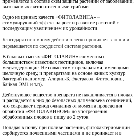
применяется в составе схем защиты растений от заболеваний,
вызываемых фитопатогенными грибами.
Одно из ценных качеств «ФИТОЛАВИНА» –
стимулирующий эффект на рост и развитие растений с
последующим увеличением их урожайности.
Благодаря системному действию легко проникает в ткани и
перемещается по сосудистой системе растения.
В баковых смесях «ФИТОЛАВИН» совместим с
большинством известных пестицидов, включая
медъсодержащие. Не совместим с препаратами, имеющими
щелочную среду, и препаратами на основе живых культур
бактерий (например, Алирин-Б, Экстрасол, Фитоспорин,
Байкал-ЭМ1 и т.п).
Действующее вещество препарата не накапливается в плодах
и распадается в них до безопасных для человека соединений,
что сокращает период ожидания от момента проведения
обработки «ФИТОЛАВИНОМ» до употребления
обработанных плодов в пищу до 2 суток.
Попадая в почву при поливе растений, фитобактериомицин
сорбируется почвенными частицами и не проникает и в