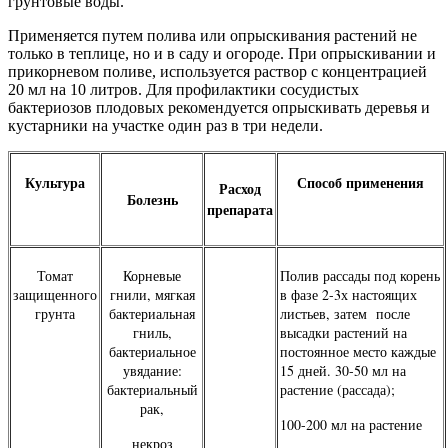
грунтовые воды.
Применяется путем полива или опрыскивания растений не
только в теплице, но и в саду и огороде. При опрыскивании и
прикорневом поливе, используется раствор с концентрацией
20 мл на 10 литров. Для профилактики сосудистых
бактериозов плодовых рекомендуется опрыскивать деревья и
кустарники на участке один раз в три недели.
Культура
Способ применения
Расход
Болезнь
препарата
Томат
Корневые
Полив рассады под корень
защищенного
гнили, мягкая
в фазе 2-3х настоящих
грунта
бактериальная
листьев, затем после
гниль,
высадки растений на
бактериальное
постоянное место каждые
увядание:
15 дней. 30-50 мл на
бактериальный
растение (рассада);
рак,
100-200 мл на растение
некроз