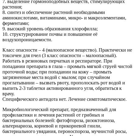
7. выделение гормоноподобных веществ, стимулирующих
растения;
8. синтез и обеспечение растений необходимыми
аминокислотами, витаминами, микро- и макроэлементами,
ферментами;
9. высокий уровень образования хлорофилла;
10. структурирование почвы и повышение её
воздухопроницаемости.
Класс опасности – 4 (малоопасное вещество). Практически не
токсичен для пчел (3 класс опасности – малоопасный).
Работать в резиновых перчатках и респираторе. При
попадании препарата в глаза – промыть мягкой струей чистой
проточной воды; при попадании на кожу – промыть
загрязненные места водой с мылом; при случайном
проглатывании – вызвать рвоту, прополоскать рот водой и
выпить 2-3 таблетки активированного угля, обратиться к
врачу.
Специфического антидота нет. Лечение симптоматическое.
Микробиологический препарат, предназначенный для
профилактики и лечения растений от грибных и
бактериальных болезней: фитофтороза, ризоктониоза,
альтернариоза, корневой и прикорневой гнили,
бактериального увядания, пероноспороза, мучнистой росы,