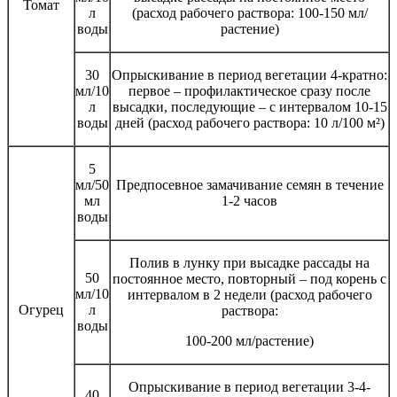
Томат
л
(расход рабочего раствора: 100-150 мл/
воды
растение)
30
Опрыскивание в период вегетации 4-кратно:
мл/10
первое – профилактическое сразу после
л
высадки, последующие – с интервалом 10-15
воды
дней (расход рабочего раствора: 10 л/100 м²)
5
мл/50
Предпосевное замачивание семян в течение
мл
1-2 часов
воды
Полив в лунку при высадке рассады на
50
постоянное место, повторный – под корень с
мл/10
интервалом в 2 недели (расход рабочего
Огурец
л
раствора:
воды
100-200 мл/растение)
Опрыскивание в период вегетации 3-4-
40