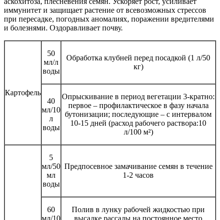
аскохитоза, плесневения семян. Ускоряет рост, усиливает
иммунитет и защищает растение от всевозможных стрессов
при пересадке, погодных аномалиях, поражении вредителями
и болезнями. Оздоравливает почву.
50
Обработка клубней перед посадкой (1 л/50
мл/л
кг)
воды
Картофель
Опрыскивание в период вегетации 3-кратно:
40
первое – профилактическое в фазу начала
мл/10
бутонизации; последующие – с интервалом
л
10-15 дней (расход рабочего раствора:10
воды
л/100 м²)
5
мл/50
Предпосевное замачивание семян в течение
мл
1-2 часов
воды
60
Полив в лунку рабочей жидкостью при
мл/10
высадке рассады на постоянное место