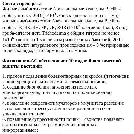
Состав препарата
Живые симбиотические бактериальные культуры Bacillus
9
subtilis, штамм 26D (1×10
живых клеток и спор на 1 мл);
живые симбиотические бактериальные культуры Bacillus
6
subtilis 1К, 3К, 3Н, 8К, 7К, 3/18 (1×10
клеток на 1 мл); 3 вида
гриба-антагониста Trichoderma c общим титром не менее
6
1х10
клеток на 1 мл; лизаты ризосферных бактерий; 20 L-
аминокислот натурального происхождения – 5 %; природные
полисахариды, фитогормоны, витамины.
Фитоспорин-АС обеспечивает 10 видов биологической
защиты растений:
1. прямое подавление болезнетворных микробов (патогенов);
2. конкуренция с патогенами за элементы питания;
3. создание биоплёнки на корнях из полезных
микроорганизмов, препятствующих проникновению
патогенов;
4. выделение веществ-стимуляторов иммунитета растений;
5. повышение стрессоустойчивости растений за счет
улучшения питания;
6. повышение супрессивности почвы – свойства подавлять
фитопатогены за счет размножения полезных
микрорганизмов;