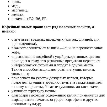
цинк,
медь,
марганец,
железо,
витамины В2, В6, РР.
Кофейный жмых проявляет ряд полезных свойств, а
именно:
отпугивает вредных насекомых (улиток, слизней, тли,
проволочника),
в качестве защиты от мышей — они не переносят запах
кофе,
опрыскивание кофейной гущей декоративных цветов
приводит к тому, что различные вредители перестают
интересоваться бутонами и уходят в другое место.
Таким способом защищают розы, петунии, пионы,
тюльпаны;
привлекает на участок дождевых червей, которые
помогают улучшить аэрацию грунта, а также выделяют
в почву копролиты, богатые гуминовыми кислотами;
улучшает структуру почвы;
благодаря высокому содержанию калия применяется для
выращивания томатов, огурцов, картофеля и других
овощных культур;