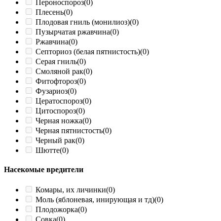
Пероноспороз
(0)
Плесень
(0)
Плодовая гниль (монилиоз)
(0)
Пузырчатая ржавчина
(0)
Ржавчина
(0)
Септориоз (белая пятнистость)
(0)
Серая гниль
(0)
Смоляной рак
(0)
Фитофтороз
(0)
Фузариоз
(0)
Цератоспороз
(0)
Цитоспороз
(0)
Черная ножка
(0)
Черная пятнистость
(0)
Черный рак
(0)
Шютте
(0)
Насекомые вредители
Комары, их личинки
(0)
Моль (яблоневая, инирующая и тд)
(0)
Плодожорка
(0)
Совка
(0)