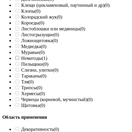
Клещи (цикламеновый, паутинный и др)
(0)
Клопы
(0)
Колорадский жук
(0)
Короеды
(0)
Листоблошки или медяницы
(0)
Листогрызущие
(0)
Ложнощитовка
(0)
Медведка
(0)
Муравьи
(0)
Нематоды
(1)
Пильщики
(0)
Слизни, улитки
(0)
Тараканы
(0)
Тля
(0)
Трипсы
(0)
Хермесы
(0)
Червецы (корневой, мучнистый)
(0)
Щитовка
(0)
Область применения
Декоративность
(0)