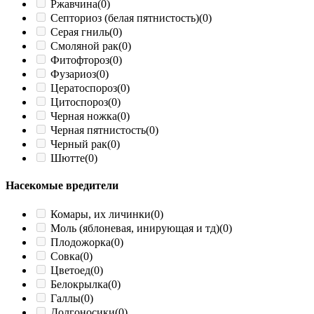
Ржавчина
(0)
Септориоз (белая пятнистость)
(0)
Серая гниль
(0)
Смоляной рак
(0)
Фитофтороз
(0)
Фузариоз
(0)
Цератоспороз
(0)
Цитоспороз
(0)
Черная ножка
(0)
Черная пятнистость
(0)
Черный рак
(0)
Шютте
(0)
Насекомые вредители
Комары, их личинки
(0)
Моль (яблоневая, инирующая и тд)
(0)
Плодожорка
(0)
Совка
(0)
Цветоед
(0)
Белокрылка
(0)
Галлы
(0)
Долгоносики
(0)