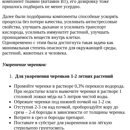
компонент тиамин (витамин B1), его дозировку тоже
пришлось подбирать не менее усердно.
Далее были подобранны компоненты способные ускорять
процессы без потери качества, усиливать антистрессовые
свойства, улучшать дыхание и усиливать транспорт
кислорода, усиливать иммунитет растений, улучшать
проницаемость веществ внутрь клетки.
Одновременно с этим была достигнута такая задача как
минимальная степень опасности для окружающей среды,
растений, животных и человека.
Укоренение черенков:
Для укоренения черенков 1-2 летних растений
Промойте черенки в растворе 0,3% перекиси водорода.
При недостатке влаги вымочите черенки в растворе 1
столовой ложки мёда на 5 литров чистой воды.
Обрежьте черенки под нижней почкой на 1-2 см.
Отступив 2-3 см над почкой, пробороздуйте кору до
среза – 2-4 борозды в зависимости от толщины черенка.
Вотрите в срез и борозды препарат.
Поставьте в субстрат для укоренения или лёгкую
стерильную грунтосмесь.