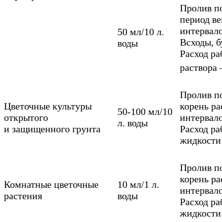
Пролив п
период ве
интервал
50 мл/10 л.
Всходы, 
воды
Расход р
раствора 
Пролив п
Цветочные культуры
корень ра
50-100 мл/10
открытого
интервал
л. воды
и защищенного грунта
Расход р
жидкости
Пролив п
корень ра
Комнатные цветочные
10 мл/1 л.
интервал
растения
воды
Расход р
жидкости