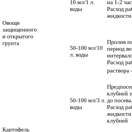
10 мл/1 л.
на 1-2 час
воды
Расход р
жидкости 
Овощи
защищенного
и открытого
Пролив п
грунта
50-100 мл/10
период ве
л. воды
интервал
Расход р
раствора 
Предпосе
клубней з
50-100 мл/3 л.
до посева
воды
Расход р
жидкости
клубней
Картофель