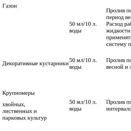
Газон
Пролив п
период в
50 мл/10 л.
Расход р
воды
жидкости 
применят
систему п
50 мл/10 л.
Пролив по
Декоративные кустарники
воды
весной и 
Крупномеры
50 мл/10 л.
Пролив по
хвойных,
воды
интервал
лиственных и
парковых культур