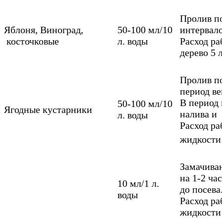
Пролив по
Яблоня, Виноград,
50-100 мл/10
интервал
косточковые
л. воды
Расход ра
дерево 5 
Пролив п
период ве
В период
50-100 мл/10
Ягодные кустарники
налива и
л. воды
Расход р
жидкости
Замачива
на 1-2 ча
10 мл/1 л.
до посева
воды
Расход р
жидкости 