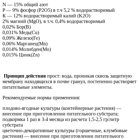
N — 15% общий азот
P — 9% фосфор (P2O5) в т.ч 5,2 % водорастворимый
К — 12% водорастворимый калий (K2O)
2% магний (MgO), в т.ч. 0,4% водорастворимый
0,02% Бор(B)
0,031% Медь(Cu)
0,09% Железо(Fe)
0,06% Марганец(Mn)
0,014% Молибден(Mo)
0,015% Цинк(Zn)
Принцип
действия
прост: вода, проникая сквозь защитную
мембрану находящихся в почве гранул, постепенно растворяет
питательные элементы.
Рекомендуемые нормы применения:
плодово-ягодные культуры (контейнерные растения) —
внесение при приготовлении питательного субстрата;
подкормка 1 раз в 3-4 месяца из расчета 1,5-2,5 гр/литр
субстрата
цветочно-декоративные культуры (горшечные, клумбовые
растения) — внесение при приготовлении питательного