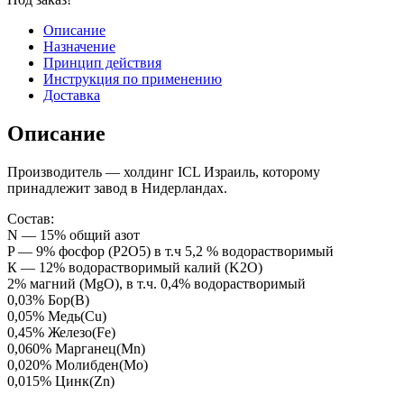
Описание
Назначение
Принцип действия
Инструкция по применению
Доставка
Описание
Производитель — холдинг ICL Израиль, которому
принадлежит завод в Нидерландах.
Состав:
N — 15% общий азот
P — 9% фосфор (P2O5) в т.ч 5,2 % водорастворимый
К — 12% водорастворимый калий (K2O)
2% магний (MgO), в т.ч. 0,4% водорастворимый
0,03% Бор(B)
0,05% Медь(Cu)
0,45% Железо(Fe)
0,060% Марганец(Mn)
0,020% Молибден(Mo)
0,015% Цинк(Zn)