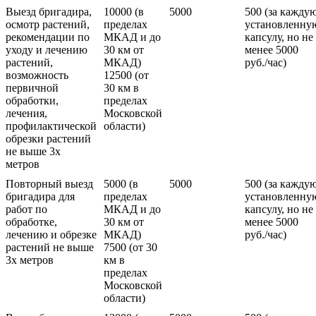
Выезд бригадира,
10000 (в
5000
500 (за кажду
осмотр растений,
пределах
установленну
рекомендации по
МКАД и до
капсулу, но не
уходу и лечению
30 км от
менее 5000
растений,
МКАД)
руб./час)
возможность
12500 (от
первичной
30 км в
обработки,
пределах
лечения,
Московской
профилактической
области)
обрезки растений
не выше 3х
метров
Повторный выезд
5000 (в
5000
500 (за кажду
бригадира для
пределах
установленну
работ по
МКАД и до
капсулу, но не
обработке,
30 км от
менее 5000
лечению и обрезке
МКАД)
руб./час)
растений не выше
7500 (от 30
3х метров
км в
пределах
Московской
области)