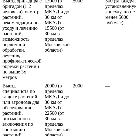
Выезд бригадира с
13000 (в
5000
500 (за кажду
бригадой (1-2
пределах
установленну
человека), осмотр
МКАД и до
капсулу, но не
растений,
30 км от
менее 5000
рекомендации по
МКАД)
руб./час)
уходу и лечению
15500 (от
растений,
30 км в
возможность
пределах
первичной
Московской
обработки,
области)
лечения,
профилактической
обрезки растений
не выше 3х
метров
Выезд
20000 (в
2000
—
специалиста по
пределах
защите растений
МКАД и до
или агронома для
30 км от
обследования
МКАД)
растений,
22500 (от
письменного
30 км в
заключения по
пределах
состоянию
Московской
растений,
области)