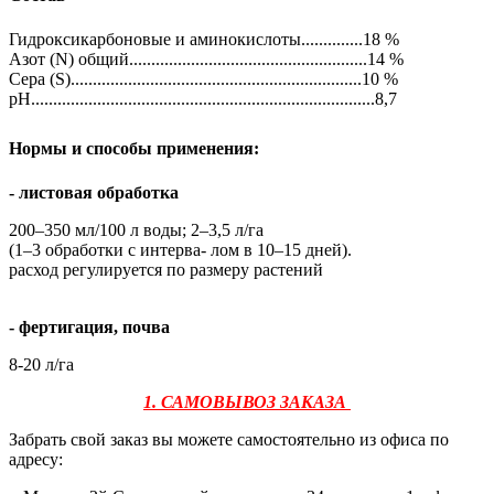
Гидроксикарбоновые и аминокислоты..............18 %
Азот (N) общий......................................................14 %
Сера (S)..................................................................10 %
pH..............................................................................8,7
Нормы и способы применения:
- листовая обработка
200–350 мл/100 л воды; 2–3,5 л/га
(1–3 обработки с интерва- лом в 10–15 дней).
расход регулируется по размеру растений
- фертигация, почва
8-20 л/га
1. САМОВЫВОЗ ЗАКАЗА
Забрать свой заказ вы можете самостоятельно из офиса по
адресу: