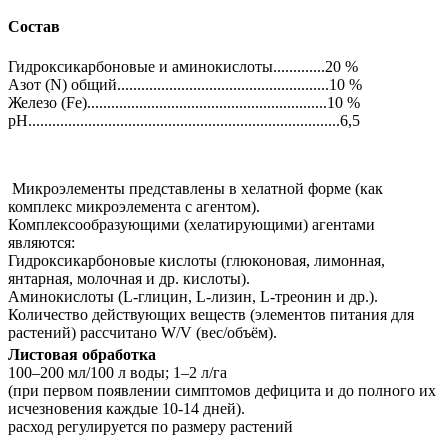
Состав
Гидроксикарбоновые и аминокислоты.............20 %
Азот (N) общий.....................................................10 %
Железо (Fe)............................................................10 %
pH..............................................................................6,5
Микроэлементы представлены в хелатной форме (как
комплекс микроэлемента с агентом).
Комплексообразующими (хелатирующими) агентами
являются:
Гидроксикарбоновые кислоты (глюконовая, лимонная,
янтарная, молочная и др. кислоты).
Аминокислоты (L-глицин, L-лизин, L-треонин и др.).
Количество действующих веществ (элементов питания для
растений) рассчитано W/V (вес/объём).
Листовая обработка
100‒200 мл/100 л воды; 1‒2 л/га
(при первом появлении симптомов дефицита и до полного их
исчезновения каждые 10-14 дней).
расход регулируется по размеру растений