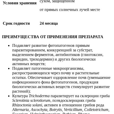
сухом, защищенном
Условия хранения
от прямых солнечных лучей месте
Срок годности
24 месяца
ПРЕИМУЩЕСТВА ОТ ПРИМЕНЕНИЯ ПРЕПАРАТА
Подавляет развитие фитопатогенов прямым
паразитированием, конкуренцией за субстрат,
выделением ферментов, антибиотиков (глиотоксин,
виридин, триходермин) и других биологически
активных веществ;
Подавляет патогенные микроорганизмы,
распространяющихся через почву и растительные
остатки. Обеспечивает оздоровление почв (уменьшение
инфекционного фона фитопатогенов, продукция
биологически активных веществ стимулирует развитие
растений);
Культура
Trichoderma
паразитирует на склероции гриба
Sclerotinia sclerotiorum
, псевдосклероциях гриба
Rhizoctonia solani
, активен в отношении грибов рода
Alternaria
,
Ascochyta
,
Botrytis
,
Verticillium
,
Colletotrichum
,