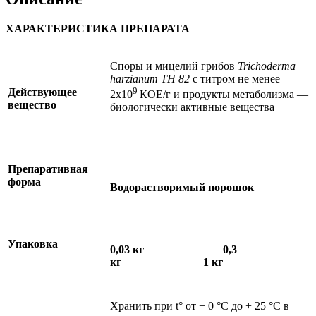
ХАРАКТЕРИСТИКА ПРЕПАРАТА
Споры и мицелий грибов
Trichoderma
harzianum
TH
82
с титром не менее
9
Действующее
2х10
КОЕ/г и продукты метаболизма —
вещество
биологически активные вещества
Препаративная
форма
Водорастворимый порошок
Упаковка
0,03 кг 0,3
кг 1 кг
Хранить при t° от + 0 °С до + 25 °С в