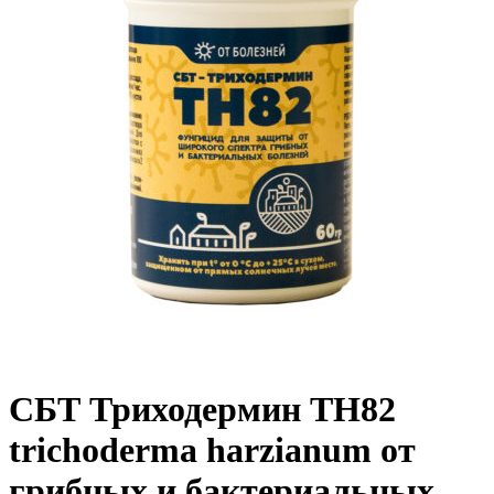
СБТ Триходермин ТН82
trichoderma harzianum от
грибных и бактериальных