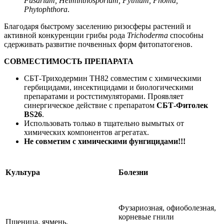
Fusarium
,
Helminthosporium
,
Pythium
,
Pho
ma,
Phytophthora
.
Благодаря быстрому заселению ризосферы растений и
активной конкуренции грибы рода
Trichoderma
способны
сдерживать развитие почвенных форм фитопатогенов.
СОВМЕСТИМОСТЬ ПРЕПАРАТА
СБТ-Триходермин ТН82 совместим с химическими
гербицидами, инсектицидами и биологическими
препаратами и ростстимуляторами. Проявляет
синергическое действие с препаратом
СБТ-Фитолек
BS26
.
Использовать только в тщательно вымытых от
химических компонентов агрегатах.
Не совметим с химическими фунгицидами!!!
Культура
Болезни
Фузариозная, офиоболезная,
корневые гнили
Пшеница, ячмень,