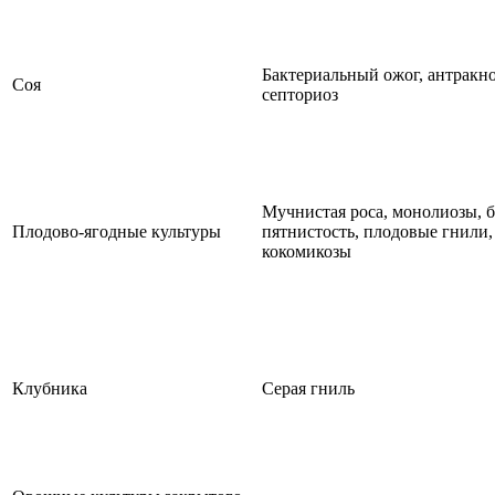
Бактериальный ожог, антракно
Соя
септориоз
Мучнистая роса, монолиозы, б
Плодово-ягодные культуры
пятнистость, плодовые гнили,
кокомикозы
Клубника
Серая гниль