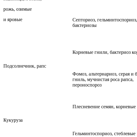
рожь, озимые
и яровые
Септориоз, гельминтоспориоз
бактериозы
Корневые гнили, бактериоз к
Подсолнечник, рапс
Фомоз, альтернариоз, серая и 
гниль, мучнистая роса рапса,
пероноспороз
Плесневение семян, корневые
Кукуруза
Гельминтоспориоз, стеблевые