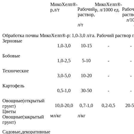
МикоХелп®-
МикоХелп®-
Рабочий
Рабо
р,л/т
р, л/1000 ед.
раствор,
раств
л/1
л/т
Обработка почвы МикоХелп®-р: 1,0-3,0 л/га. Рабочий раствор п
Зерновые
1,0-3,0
10-15
-
-
Бобовые
1,0-2,5
5-10
-
-
Технические
3,0-5,0
10-20
-
-
Картофель
0,5-1,0
30-50
-
-
Овощные(открытый
10,0-20,0
0,7-1,0
0,2-0,5
20-
грунт)
Цветы
мл/кг
л/кг
Овощные(закрытый
грунт)
Садовые,декоративные