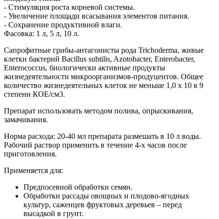
- Стимуляция роста корневой системы.
- Увеличение площади всасывания элементов питания.
- Сохранение продуктивной влаги.
Фасовка: 1 л, 5 л, 10 л.
Сапрофитные грибы-антагонисты рода Trichoderma, живые
клетки бактерий Bacillus subtilis, Azotobacter, Enterobacter,
Enterococcus, биологически активные продукты
жизнедеятельности микроорганизмов-продуцентов. Общее
количество жизнедеятельных клеток не меньше 1,0 х 10 в 9
степени КОЕ/см3.
Препарат использовать методом полива, опрыскивания,
замачивания.
Норма расхода: 20-40 мл препарата размешать в 10 л воды.
Рабочий раствор применить в течение 4-х часов после
приготовления.
Применяется для:
Предпосевной обработки семян.
Обработки рассады овощных и плодово-ягодных
культур, саженцев фруктовых деревьев – перед
высадкой в грунт.