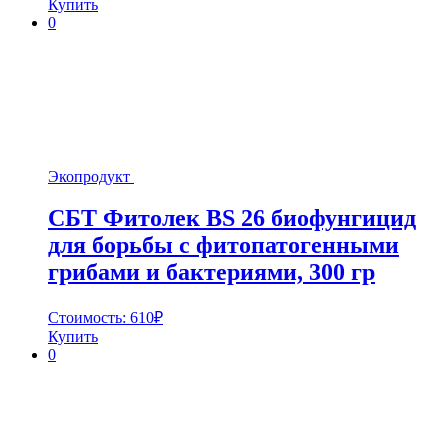
Купить
0
Экопродукт
СБТ Фитолек BS 26 биофунгицид
для борьбы с фитопатогенными
грибами и бактериями, 300 гр
Стоимость:
610
₽
Купить
0