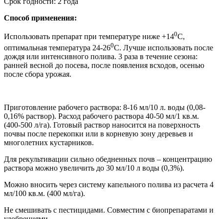
Срок годности: 2 года
Способ применения:
0
Использовать препарат при температуре ниже +14
С,
0
оптимальная температура 24-26
С. Лучше использовать после
дождя или интенсивного полива. 3 раза в течение сезона:
ранней весной до посева, после появления всходов, осенью
после сбора урожая.
Приготовление рабочего раствора: 8-16 мл/10 л. воды (0,08-
0,16% раствор). Расход рабочего раствора 40-50 мл/1 кв.м.
(400-500 л/га). Готовый раствор наносится на поверхность
почвы после перекопки или в корневую зону деревьев и
многолетних кустарников.
Для рекультивации сильно обедненных почв – концентрацию
раствора можно увеличить до 30 мл/10 л воды (0,3%).
Можно вносить через систему капельного полива из расчета 4
мл/100 кв.м. (400 мл/га).
Не смешивать с пестицидами. Совместим с биопрепаратами и
удобрениями.