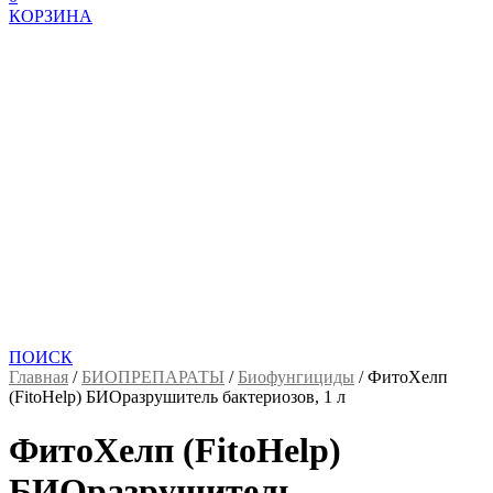
КОРЗИНА
ПОИСК
Главная
/
БИОПРЕПАРАТЫ
/
Биофунгициды
/
ФитоХелп
(FitoHelp) БИОразрушитель бактериозов, 1 л
ФитоХелп (FitoHelp)
БИОразрушитель