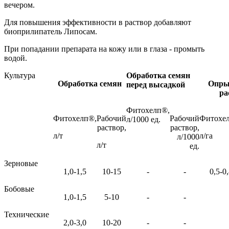
вечером.
Для повышения эффективности в раствор добавляют
биоприлипатель Липосам.
При попадании препарата на кожу или в глаза - промыть
водой.
Культура
Обработка семян
Обработка семян
Опры
перед высадкой
ра
Фитохелп®,
Фитохелп®,
Рабочий
Рабочий
Фитохе
л/1000 ед.
раствор,
раствор,
л/т
л/га
л/1000
л/т
ед.
Зерновые
1,0-1,5
10-15
-
-
0,5-0
Бобовые
1,0-1,5
5-10
-
-
Технические
2,0-3,0
10-20
-
-