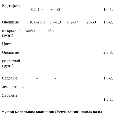
Картофель
0,5-1,0
30-50
-
-
1,0-1
Овощные
10,0-20,0
0,7-1,0
0,2-0,4
20-50
1,0-2
(открытый
мл/кг
л/кг
грунт)
Цветы
Овощные
2,0-3
(закрытый
грунт)
Садовые,
-
-
1,0-2
декоративные
Ягодные
-
-
1,0-1
* - при капельном орошении (фертигация) норма воды