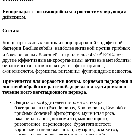
Биопрепарат с антимикробным и ростостимулирующим
действием.
Состав:
Концентрат живых клеток и спор природной эндофитной
бактерии Bacillus subtilis, наиболее активной против грибных
9
3
и бактериальных болезней, титр не менее 4×10
КОЕ/см
;
другие эффективные микроорганизмы, активные метаболиты-
биологически активные вещества: фитогормоны,
аминокислоты, ферменты, витамины, фунгицидные вещества.
Применяется для обработки почвы, корневой подкормки и
листовой обработки растений, деревьев и кустарников в
течение всего вегетационного периода.
Защита от возбудителей широкого спектра
бактериальных (Pseudomonas, Xanthomonas, Erwinia) и
грибных болезней (фитофтороз, мучнистая роса,
ржавчина, парша, коккомикоз, макроспориоз,
ризоктониоз, пероноспороз, бурая пятнистость,
корневые и плодовые гнили, фузариоз, аскохитоз,
фомоз, церкоспороз, вертициллез, плесень);