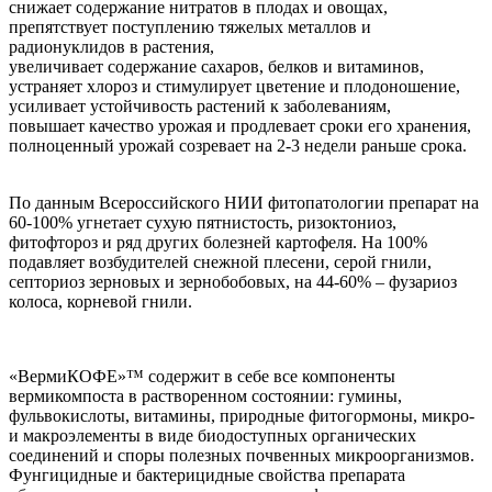
снижает содержание нитратов в плодах и овощах,
препятствует поступлению тяжелых металлов и
радионуклидов в растения,
увеличивает содержание сахаров, белков и витаминов,
устраняет хлороз и стимулирует цветение и плодоношение,
усиливает устойчивость растений к заболеваниям,
повышает качество урожая и продлевает сроки его хранения,
полноценный урожай созревает на 2-3 недели раньше срока.
По данным Всероссийского НИИ фитопатологии препарат на
60-100% угнетает сухую пятнистость, ризоктониоз,
фитофтороз и ряд других болезней картофеля. На 100%
подавляет возбудителей снежной плесени, серой гнили,
септориоз зерновых и зернобобовых, на 44-60% – фузариоз
колоса, корневой гнили.
«ВермиКОФЕ»™ содержит в себе все компоненты
вермикомпоста в растворенном состоянии: гумины,
фульвокислоты, витамины, природные фитогормоны, микро-
и макроэлементы в виде биодоступных органических
соединений и споры полезных почвенных микроорганизмов.
Фунгицидные и бактерицидные свойства препарата