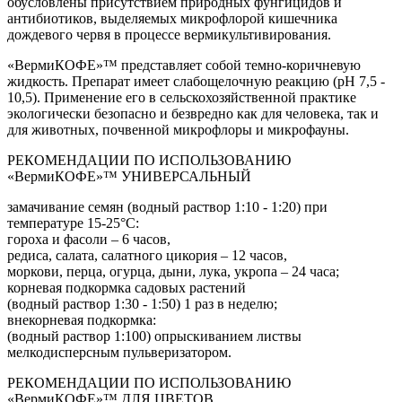
обусловлены присутствием природных фунгицидов и
антибиотиков, выделяемых микрофлорой кишечника
дождевого червя в процессе вермикультивирования.
«ВермиКОФЕ»™ представляет собой темно-коричневую
жидкость. Препарат имеет слабощелочную реакцию (pH 7,5 -
10,5). Применение его в сельскохозяйственной практике
экологически безопасно и безвредно как для человека, так и
для животных, почвенной микрофлоры и микрофауны.
РЕКОМЕНДАЦИИ ПО ИСПОЛЬЗОВАНИЮ
«ВермиКОФЕ»™ УНИВЕРСАЛЬНЫЙ
замачивание семян (водный раствор 1:10 - 1:20) при
температуре 15-25°С:
гороха и фасоли – 6 часов,
редиса, салата, салатного цикория – 12 часов,
моркови, перца, огурца, дыни, лука, укропа – 24 часа;
корневая подкормка садовых растений
(водный раствор 1:30 - 1:50) 1 раз в неделю;
внекорневая подкормка:
(водный раствор 1:100) опрыскиванием листвы
мелкодисперсным пульверизатором.
РЕКОМЕНДАЦИИ ПО ИСПОЛЬЗОВАНИЮ
«ВермиКОФЕ»™ ДЛЯ ЦВЕТОВ