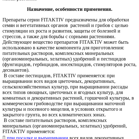
Назначение, особенности применения.
Препараты серии FITAKTIV предназначены для обработки
семян и вегетативных органов растений и грибов с целью
стимуляции их роста и развития, защиты от болезней и
стрессов, а также для борьбы с сорными растениями.
Действующее вещество препаратов FITAKTIV может быть
использовано в качестве компонента для приготовления:
питательных растворов, комплексных минеральных
(органоминеральных, хелатных) удобрений и пестицидов
(фунгицидов, гербицидов, инсектицидов, стимуляторов роста,
десикантов).
В составе пестицидов, FITAKTIV применяется: при
выращивании всех видов цветочных, декоративных,
сельскохозяйственных культур, при выращивании рассады
всех типов овощных, цветочных и ягодных культур, для
комнатных и декоративных растений, горшечной культуры, в
коммерческом грибоводстве при выращивании маточной
культуры и посевного мицелия, в условиях открытого и
закрытого грунта, во всех климатических зонах.
В составе питательных растворов, комплексных
минеральных (органоминеральных, хелатных) удобрений,
FITAKTIV применяется:

при посадке и выращивании
всех видов декоративных