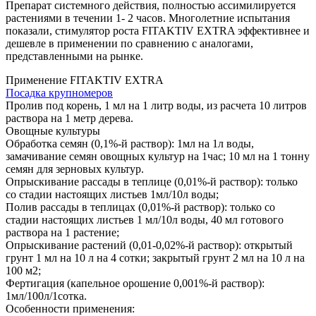
Препарат системного действия, полностью ассимилируется
растениями в течении 1‐ 2 часов. Многолетние испытания
показали, стимулятор роста FITAKTIV EXTRA эффективнее и
дешевле в применении по сравнению с аналогами,
представленными на рынке.
Применение FITAKTIV EXTRA
Посадка крупномеров
Пролив под корень, 1 мл на 1 литр воды, из расчета 10 литров
раствора на 1 метр дерева.
Овощные культуры
Обработка семян (0,1%‐й раствор): 1мл на 1л воды,
замачивание семян овощных культур на 1час; 10 мл на 1 тонну
семян для зерновых культур.
Опрыскивание рассады в теплице (0,01%‐й раствор): только
со стадии настоящих листьев 1мл/10л воды;
Полив рассады в теплицах (0,01%‐й раствор): только со
стадии настоящих листьев 1 мл/10л воды, 40 мл готового
раствора на 1 растение;
Опрыскивание растений (0,01‐0,02%‐й раствор): открытый
грунт 1 мл на 10 л на 4 сотки; закрытый грунт 2 мл на 10 л на
100 м2;
Фертигация (капельное орошение 0,001%‐й раствор):
1мл/100л/1сотка.
Особенности применения: