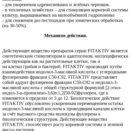
- для укоренения одревесневших и зелёных черенков.
- в тепличных хозяйствах – для стимуляции корневой системы
культур, выращиваемых на малообъёмной гидропонике
- для снижения доз пестицидов при химических обработках
(на 30-50%).
Механизм действия.
Действующее вещество препаратов серии FITAKTIV является
синтетическим стимулятором и адаптогеном, неспецифически
действующим как на растительные клетки, так и
на клетки грибов и бактерий. FITAKTIV производят путём
взаимодействия индолил‐3‐масляной кислоты с углеродными
фуллеренами фракции С50‐С92. FITAKTIV представляет
собой аддукт фуллеренов фракции С50‐С92 и индолил‐3‐
масляной кислоты с общей структурной формулой [2‐этил‐
индол‐3‐n‐пропилено‐3,6]n:1,2[50‐92]фуллерен, где n
изменяется в пределах от 3 до 12. Биологическое действие
FITAKTIV обусловлено ускоренным перемещением остатка
индолил‐3‐масляной кислоты к проводящим каналам клетки
за счёт высокого сродства молекулы фуллерена к
биологическим структурам. Действующее вещество
FITAKTIV, способствует росту корневой системы и зеленой
массы растения.