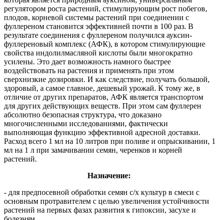
регулятором роста растений, стимулирующим рост побегов,
плодов, корневой системы растений при соединении с
фуллереном становится эффективней почти в 100 раз. В
результате соединения с фуллереном получился ауксин-
фуллереновый комплекс (АФК), в котором стимулирующие
свойства индолилмасляной кислоты были многократно
усилены. Это дает возможность намного быстрее
воздействовать на растения и применять при этом
сверхнизкие дозировки. И как следствие, получать большой,
здоровый, а самое главное, дешевый урожай. К тому же, в
отличие от других препаратов, АФК является транспортом
для других действующих веществ. При этом сам фуллерен
абсолютно безопасная структура, что доказано
многочисленными исследованиями, фактически
выполняющая функцию эффективной адресной доставки.
Расход всего 1 мл на 10 литров при поливе и опрыскивании, 1
мл на 1 л при замачивании семян, черенков и корней
растений.
Назначение:
- для предпосевной обработки семян с/х культур в смеси с
основным протравителем с целью увеличения устойчивости
растений на первых фазах развития к гипоксии, засухе и
болезням.