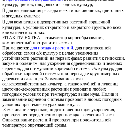
культур, цветов, плодовых и ягодных культур;
 для выращивания рассады всех типов овощных, цветочных
и ягодных культур;
 для комнатных и декоративных растений горшечной
культуры, в условиях открытого и закрытого грунта, во всех
климатических зонах.
FITAKTIV EXTRA – стимулятор корнеобразования,
компонентный протравитель семян.
Применяется:
для посадки растений
, для предпосевной
обработки семян с/х культур с целью увеличения
устойчивости растений на первых фазах развития к гипоксии,
засухе и болезням; для укоренения одревесневших и зелёных
черенков; для стимуляции корневой системы с/х культур, для
обработки корневой системы при пересадке крупномерных
деревьев и саженцев. Замачивание семян
сельскохозяйственных культур, а также клубней и луковиц
цветочно‐декоративных растений проводят в любых
погодных условиях при температурах выше нуля. Полив и
замачивание корневой системы проводят в любых погодных
условиях при температурах выше нуля.
Замачивание черенков, подготовленных для укоренения,
проводят непосредственно при посадке в течении 1 часа.
Опрыскивание растений проводят при положительной
температуре окружающей среды.