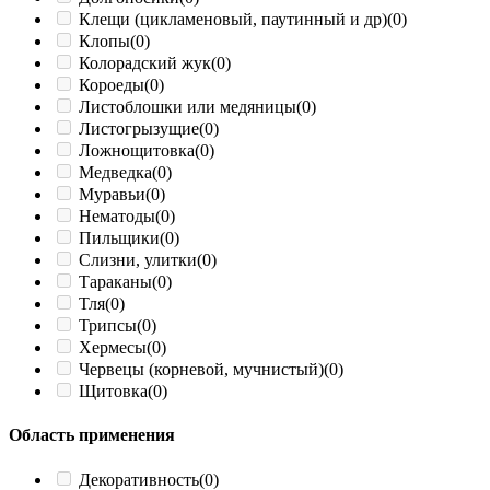
Клещи (цикламеновый, паутинный и др)
(0)
Клопы
(0)
Колорадский жук
(0)
Короеды
(0)
Листоблошки или медяницы
(0)
Листогрызущие
(0)
Ложнощитовка
(0)
Медведка
(0)
Муравьи
(0)
Нематоды
(0)
Пильщики
(0)
Слизни, улитки
(0)
Тараканы
(0)
Тля
(0)
Трипсы
(0)
Хермесы
(0)
Червецы (корневой, мучнистый)
(0)
Щитовка
(0)
Область применения
Декоративность
(0)