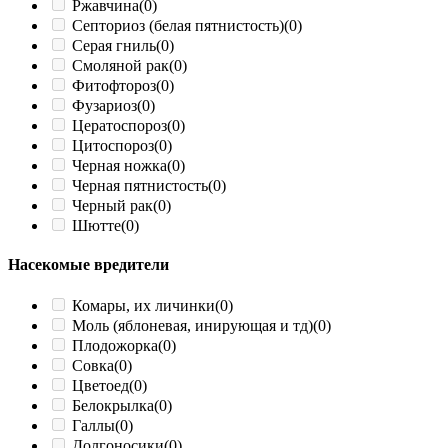
Ржавчина
(0)
Септориоз (белая пятнистость)
(0)
Серая гниль
(0)
Смоляной рак
(0)
Фитофтороз
(0)
Фузариоз
(0)
Цератоспороз
(0)
Цитоспороз
(0)
Черная ножка
(0)
Черная пятнистость
(0)
Черный рак
(0)
Шютте
(0)
Насекомые вредители
Комары, их личинки
(0)
Моль (яблоневая, инирующая и тд)
(0)
Плодожорка
(0)
Совка
(0)
Цветоед
(0)
Белокрылка
(0)
Галлы
(0)
Долгоносики
(0)