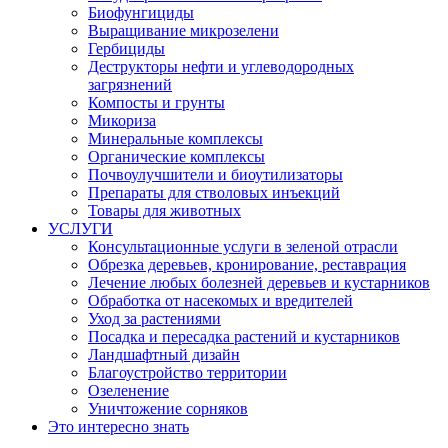
Биофунгициды
Выращивание микрозелени
Гербициды
Деструкторы нефти и углеводородных
загрязнений
Компосты и грунты
Микориза
Минеральные комплексы
Органические комплексы
Почвоулучшители и биоутилизаторы
Препараты для стволовых инъекций
Товары для животных
УСЛУГИ
Консультационные услуги в зеленой отрасли
Обрезка деревьев, кронирование, реставрация
Лечение любых болезней деревьев и кустарников
Обработка от насекомых и вредителей
Уход за растениями
Посадка и пересадка растений и кустарников
Ландшафтный дизайн
Благоустройство территории
Озеленение
Уничтожение сорняков
Это интересно знать