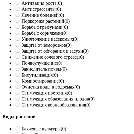
Активация роста
(0)
Антистрессанты
(0)
Лечение болезней
(0)
Подкормка растений
(0)
Борьба с грызунами
(0)
Борьба с сорняками
(0)
Уничтожение насекомых
(0)
Защита от заморозков
(0)
Защита от обгорания и засухи
(0)
Снижение солевого стресса
(0)
Почвоулучшение
(0)
Закислитель почвы
(0)
Биоутилизация
(0)
Компостирование
(0)
Очистка воды в водоемах
(0)
Стимуляция цветения
(0)
Стимуляция образования плодов
(0)
Стимуляция корнеобразования
(0)
Виды растений
Бахчевые культуры
(0)