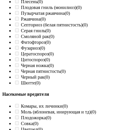
Плесень
(0)
Плодовая гниль (монилиоз)
(0)
Пузырчатая ржавчина
(0)
Ржавчина
(0)
Септориоз (белая пятнистость)
(0)
Серая гниль
(0)
Смоляной рак
(0)
Фитофтороз
(0)
Фузариоз
(0)
Цератоспороз
(0)
Цитоспороз
(0)
Черная ножка
(0)
Черная пятнистость
(0)
Черный рак
(0)
Шютте
(0)
Насекомые вредители
Комары, их личинки
(0)
Моль (яблоневая, инирующая и тд)
(0)
Плодожорка
(0)
Совка
(0)
Цветоед
(0)