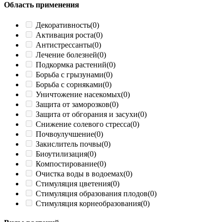
Область применения
Декоративность
(0)
Активация роста
(0)
Антистрессанты
(0)
Лечение болезней
(0)
Подкормка растений
(0)
Борьба с грызунами
(0)
Борьба с сорняками
(0)
Уничтожение насекомых
(0)
Защита от заморозков
(0)
Защита от обгорания и засухи
(0)
Снижение солевого стресса
(0)
Почвоулучшение
(0)
Закислитель почвы
(0)
Биоутилизация
(0)
Компостирование
(0)
Очистка воды в водоемах
(0)
Стимуляция цветения
(0)
Стимуляция образования плодов
(0)
Стимуляция корнеобразования
(0)