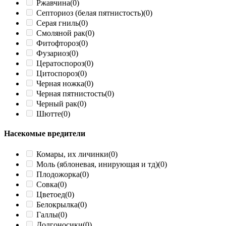
Ржавчина
(0)
Септориоз (белая пятнистость)
(0)
Серая гниль
(0)
Смоляной рак
(0)
Фитофтороз
(0)
Фузариоз
(0)
Цератоспороз
(0)
Цитоспороз
(0)
Черная ножка
(0)
Черная пятнистость
(0)
Черный рак
(0)
Шютте
(0)
Насекомые вредители
Комары, их личинки
(0)
Моль (яблоневая, инирующая и тд)
(0)
Плодожорка
(0)
Совка
(0)
Цветоед
(0)
Белокрылка
(0)
Галлы
(0)
Долгоносики
(0)