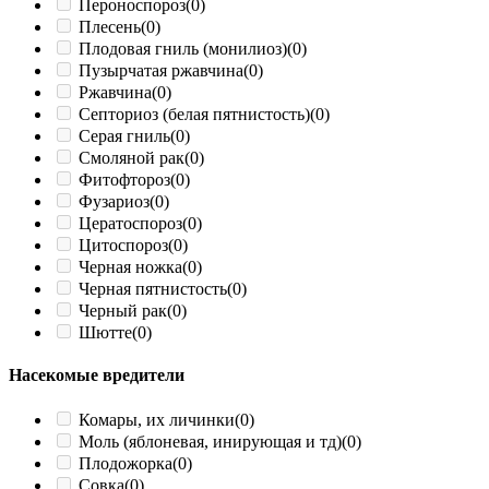
Пероноспороз
(0)
Плесень
(0)
Плодовая гниль (монилиоз)
(0)
Пузырчатая ржавчина
(0)
Ржавчина
(0)
Септориоз (белая пятнистость)
(0)
Серая гниль
(0)
Смоляной рак
(0)
Фитофтороз
(0)
Фузариоз
(0)
Цератоспороз
(0)
Цитоспороз
(0)
Черная ножка
(0)
Черная пятнистость
(0)
Черный рак
(0)
Шютте
(0)
Насекомые вредители
Комары, их личинки
(0)
Моль (яблоневая, инирующая и тд)
(0)
Плодожорка
(0)
Совка
(0)