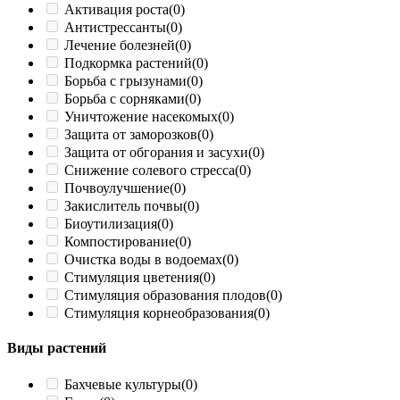
Активация роста
(0)
Антистрессанты
(0)
Лечение болезней
(0)
Подкормка растений
(0)
Борьба с грызунами
(0)
Борьба с сорняками
(0)
Уничтожение насекомых
(0)
Защита от заморозков
(0)
Защита от обгорания и засухи
(0)
Снижение солевого стресса
(0)
Почвоулучшение
(0)
Закислитель почвы
(0)
Биоутилизация
(0)
Компостирование
(0)
Очистка воды в водоемах
(0)
Стимуляция цветения
(0)
Стимуляция образования плодов
(0)
Стимуляция корнеобразования
(0)
Виды растений
Бахчевые культуры
(0)