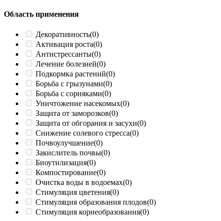
Область применения
Декоративность
(0)
Активация роста
(0)
Антистрессанты
(0)
Лечение болезней
(0)
Подкормка растений
(0)
Борьба с грызунами
(0)
Борьба с сорняками
(0)
Уничтожение насекомых
(0)
Защита от заморозков
(0)
Защита от обгорания и засухи
(0)
Снижение солевого стресса
(0)
Почвоулучшение
(0)
Закислитель почвы
(0)
Биоутилизация
(0)
Компостирование
(0)
Очистка воды в водоемах
(0)
Стимуляция цветения
(0)
Стимуляция образования плодов
(0)
Стимуляция корнеобразования
(0)